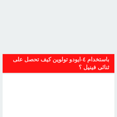
باستخدام ٤-ايودو تولوين كيف تحصل على
ثنائى فينيل ؟