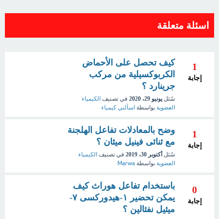
اسئلة متعلقة
كيف تحصل على الأحماض
1
الكربوكسيلية من مركب
إجابة
جرينارد ؟
سُئل
يونيو 29، 2020
في تصنيف
الكيمياء
العضوية
بواسطة
اسألني كيمياء
وضح بالمعادلات تفاعل الهلجنة
1
مع ثنائى فينيل ميثان ؟
إجابة
سُئل
أكتوبر 30، 2019
في تصنيف
الكيمياء
العضوية
بواسطة
Marwa
باستخدام تفاعل هوراث كيف
0
يمكن تحضير ١-هيدوركسى ٧-
إجابة
ميثيل نفثالين ؟