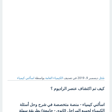
سُئل
ديسمبر 9، 2019
في تصنيف
الكيمياء العامة
بواسطة
اسألني كيمياء
كيف تم اكتشاف عنصر الراديوم ؟
اسألني كيمياء - منصة متخصصة في شرح وحل أسئلة
الكيمياء لجميع المراحل (ثانوي - جامعة) بطريقة سهلة