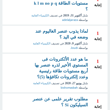
مستويات الطاقة k l m no p q
إجابة
؟
سُئل
أكتوبر 31، 2019
في تصنيف
الكيمياء العامة
بواسطة
adelaljaraza
لماذا يذوب عنصر الغاليوم عند
1
وضعه في اليد ؟
إجابة
سُئل
أكتوبر 9، 2020
في تصنيف
الكيمياء العامة
بواسطة
Joudi
ما هو عدد الألكترونات فى
1
المستوي الأخير لذره عنصر بها
إجابة
أربع مستويات طاقة رئيسية
وعدد إلكترونات تكافؤها (5)؟
سُئل
يونيو 27، 2020
في تصنيف
الكيمياء العامة
بواسطة
bishomasbah
مطلوب تقرير علمى عن عنصر
1
السيليكون Si ؟
إجابة