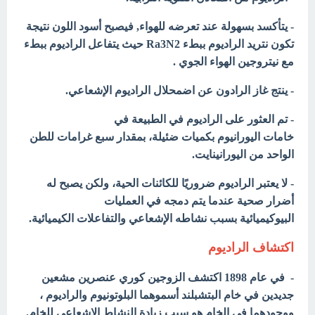
- يتأكسد بسهولة عند تعرضه للهواء, فيصبح أسود اللون نتيجة
تكون نتريد الراديوم ببطء Ra3N2 حيث يتفاعل الراديوم ببطء
مع نيتروجين الهواء الجوي .
- ينتج
غاز الرادون
عن اضمحلال الراديوم الإشعاعي.
- تم العثور على الراديوم في الطبيعة في
خامات اليورانيوم بكميات ضئيلة، بمقدار سبع غرامات للطن
الواحد من اليورانينايت.
- لا يعتبر الراديوم ضروريًا للكائنات الحية، ولكن يصبح له
أضرار صحية عندما يتم دمجه في العمليات
البيوكيميائية بسبب نشاطه الإشعاعي والتفاعلات الكيميائية.
اكتشاف الراديوم
- في عام 1898 اكتشف الزوجين كوري عنصرين مشعين
جديدين في خام البتشبلند أسموهما البلوتونيوم والراديوم ،
ووجودهما في الخام هو سبب زيادة النشاط الإشعاعي للخام.