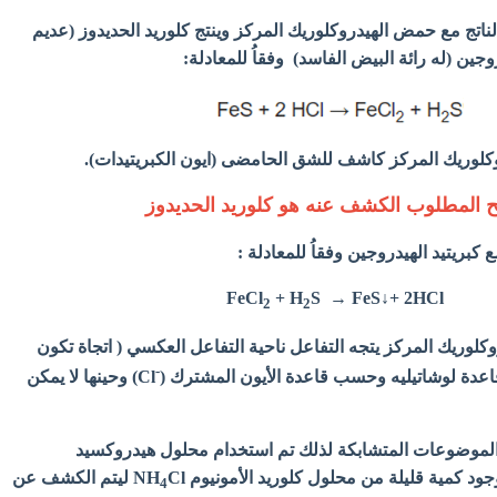
الناتج مع حمض الهيدروكلوريك المركز وينتج كلوريد الحديدوز (عديم
روجين (له رائة البيض الفاسد) وفقاُ للمعادلة:
لوريك المركز كاشف للشق الحامضى (ايون الكبريتيدات).
لح المطلوب الكشف عنه هو كلوريد الحديدوز
 كبريتيد الهيدروجين وفقاُ للمعادلة :
FeCl
+ H
S → FeS↓+ 2HCl
2
2
لوريك المركز يتجه التفاعل ناحية التفاعل العكسي ( اتجاة تكون
-
عدة لوشاتيليه
وحسب قاعدة الأيون المشترك (
Cl)
وحينها لا يمكن
الموضوعات المتشابكة لذلك تم استخدام محلول هيدروكسيد
Cl ليتم الكشف عن
4