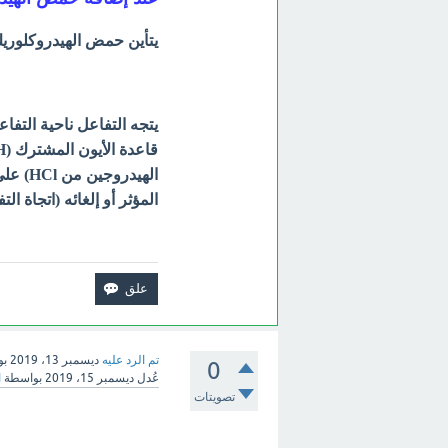
يتأين حمض الهيدروكلوريك ف
يتجه التفاعل ناحية التف
قاعدة الأيون المشترك (
H
الهيدروجين من HCl)
على 
المؤثر أو إلغائه (اتجاة ا
تم الرد عليه
ديسمبر 13، 2019
بو
0
عُدل
ديسمبر 15، 2019
بواسطة
ا
تصويتات