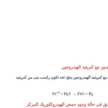
مع كبريتيد الهيدروجين ينتج عنه تكون راسب بنى من كبريتيد
+2
Fe
+ H
S → FeS↓+ H
2
2