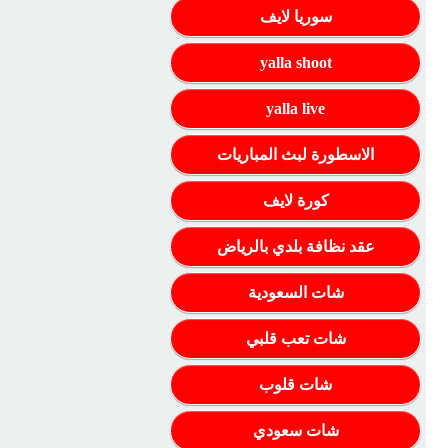
سوريا لايف
yalla shoot
yalla live
الاسطورة لبث المباريات
كورة لايف
عقد نظافة بلدي بالرياض
شات السعودية
شات تعب قلبي
شات قلوب
شات سعودي