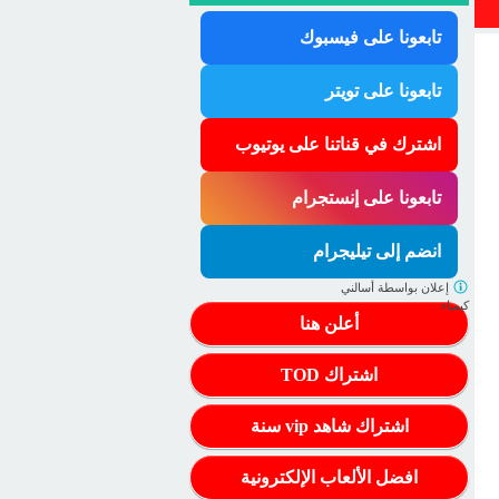
تابعونا على فيسبوك
تابعونا على تويتر
اشترك في قناتنا على يوتيوب
تابعونا على إنستجرام
انضم إلى تيليجرام
إعلان بواسطة
أسالني
كيمياء
أعلن هنا
اشتراك TOD
اشتراك شاهد vip سنة
افضل الألعاب الإلكترونية