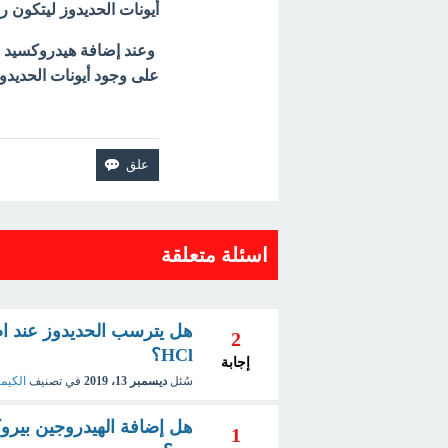
أيونات الحديدوز ليتكون 
وعند إضافة هيدروكسيد ا
على وجود أيونات الحديدوز
اسئلة متعلقة
هل يترسب الحديدوز عند اض
2
HCl؟
إجابة
سُئل
ديسمبر 13، 2019
في تصنيف
الكيمي
هل إضافة الهيدروجين بيرو
1