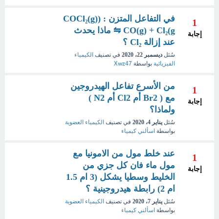
في التفاعل المتزن : (COCl₂(g)
1
⇋ CO(g) + Cl₂(g ماذا يحدث
إجابة
عند إزالة Cl₂ ؟
سُئل
ديسمبر 22، 2020
في تصنيف
الكيمياء
الفيزيائية
بواسطة
Xwz47
من الأسرع تفاعل الهيدروجين
1
مع ( Br2 أم Cl2 أم N2 )
إجابة
ولماذا؟
سُئل
يناير 4، 2020
في تصنيف
الكيمياء العضوية
بواسطة
اسألني كيمياء
عند خلط مول من الامونيا مع
1
مول ماء فان كل جزي من
إجابة
الخليط وسطيا يشكل (3 ام 1.5
ام 2) رابطة هيدروجينية ؟
سُئل
يناير 7، 2020
في تصنيف
الكيمياء العضوية
بواسطة
اسألني كيمياء