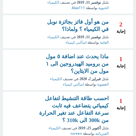
سُئل
نوفمبر 11، 2019
في تصنيف
الكيمياء
الحيوية
بواسطة
Alaa111
من هو أول فائز بجائزة نوبل
2
في الكيمياء ؟ ولماذا؟
إجابة
سُئل
نوفمبر 11، 2019
في تصنيف
الكيمياء
العامة
بواسطة
اسألنى كيمياء
ماذا يحدث عند اضافة ٥ مول
1
من بروميد الهيدروجين الى ١
إجابة
مول من الايثاين؟
سُئل
فبراير 2، 2020
في تصنيف
الكيمياء
العضوية
بواسطة
اسألني كيمياء
احسب طاقة التنشيط لتفاعل
1
كيميائي يتضاعف فيه ثابت
إجابة
سرعة التفاعل عند تغير الحرارة
من 300k الى 310k ؟
سُئل
أكتوبر 25، 2019
في تصنيف
الكيمياء
الفيزيائية
بواسطة
nsreen