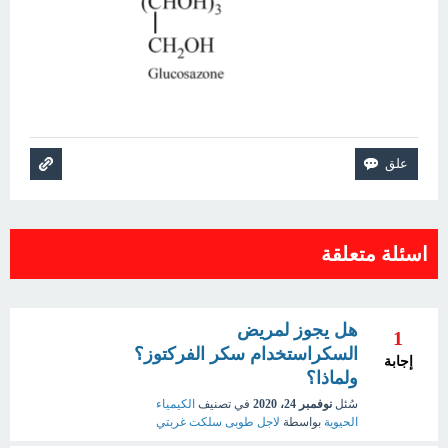
اسئلة متعلقة
هل يجوز لمريض
1
السكراستخدام سكر الفركتوز؟
إجابة
ولماذا؟
سُئل
نوفمبر 24، 2020
في تصنيف
الكيمياء
الحيوية
بواسطة
لاجل طوبى سلكت غربتي