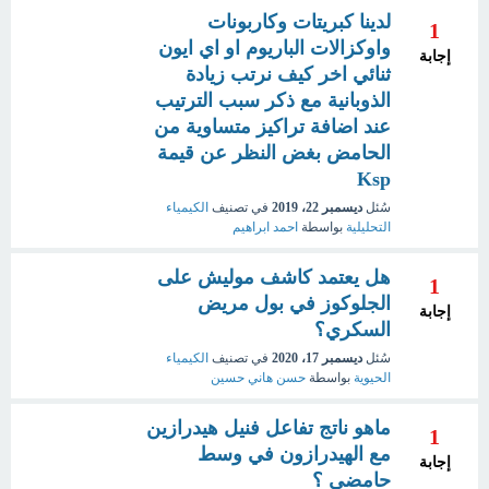
لدينا كبريتات وكاربونات
1
واوكزالات الباريوم او اي ايون
إجابة
ثنائي اخر كيف نرتب زيادة
الذوبانية مع ذكر سبب الترتيب
عند اضافة تراكيز متساوية من
الحامض بغض النظر عن قيمة
Ksp
سُئل
ديسمبر 22، 2019
في تصنيف
الكيمياء
التحليلية
بواسطة
احمد ابراهيم
هل يعتمد كاشف موليش على
1
الجلوكوز في بول مريض
إجابة
السكري؟
سُئل
ديسمبر 17، 2020
في تصنيف
الكيمياء
الحيوية
بواسطة
حسن هاني حسين
ماهو ناتج تفاعل فنيل هيدرازين
1
مع الهيدرازون في وسط
إجابة
حامضي ؟