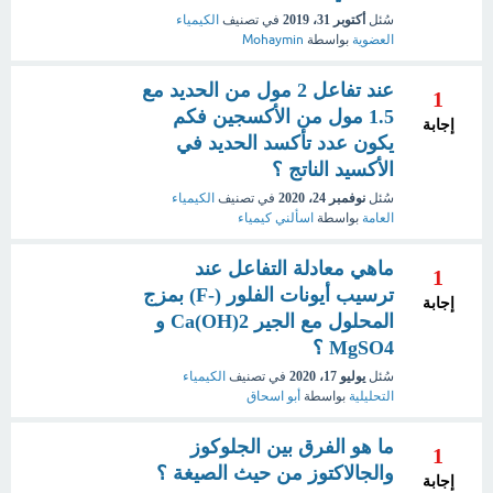
سُئل
أكتوبر 31، 2019
في تصنيف
الكيمياء
العضوية
بواسطة
Mohaymin
عند تفاعل 2 مول من الحديد مع
1
1.5 مول من الأكسجين فكم
إجابة
يكون عدد تأكسد الحديد في
الأكسيد الناتج ؟
سُئل
نوفمبر 24، 2020
في تصنيف
الكيمياء
العامة
بواسطة
اسألني كيمياء
ماهي معادلة التفاعل عند
1
ترسيب أيونات الفلور (-F) بمزج
إجابة
المحلول مع الجير 2(Ca(OH و
MgSO4 ؟
سُئل
يوليو 17، 2020
في تصنيف
الكيمياء
التحليلية
بواسطة
أبو اسحاق
ما هو الفرق بين الجلوكوز
1
والجالاكتوز من حيث الصيغة ؟
إجابة