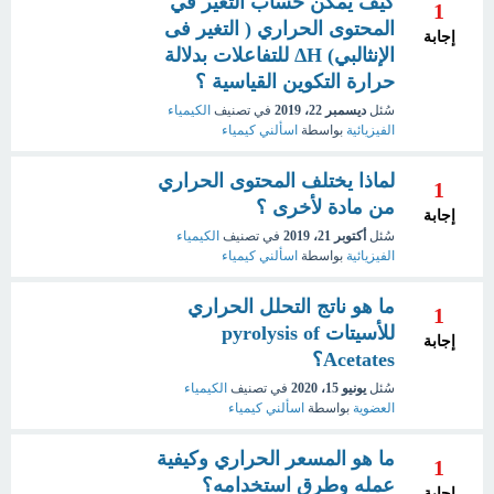
كيف يمكن حساب التغير في
1
المحتوى الحراري ( التغير فى
إجابة
الإنثالبي) ΔH للتفاعلات بدلالة
حرارة التكوين القياسية ؟
سُئل
ديسمبر 22، 2019
في تصنيف
الكيمياء
الفيزيائية
بواسطة
اسألني كيمياء
لماذا يختلف المحتوى الحراري
1
من مادة لأخرى ؟
إجابة
سُئل
أكتوبر 21، 2019
في تصنيف
الكيمياء
الفيزيائية
بواسطة
اسألني كيمياء
ما هو ناتج التحلل الحراري
1
للأسيتات pyrolysis of
إجابة
Acetates؟
سُئل
يونيو 15، 2020
في تصنيف
الكيمياء
العضوية
بواسطة
اسألني كيمياء
ما هو المسعر الحراري وكيفية
1
عمله وطرق استخدامه؟
إجابة