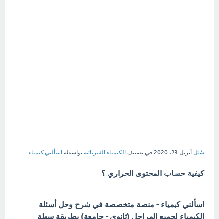
سُئل
أبريل 23، 2020
في تصنيف
الكيمياء الفيزيائية
بواسطة
اسألني كيمياء
كيفية حساب المحتوى الحراري ؟
اسألني كيمياء - منصة متخصصة في شرح وحل أسئلة
الكيمياء لجميع المراحل (ثانوي - جامعة) بطريقة سهلة