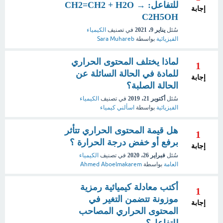
للتفاعل: CH2=CH2 + H2O →
إجابة
C2H5OH
سُئل
يناير 9، 2021
في تصنيف
الكيمياء
الفيزيائية
بواسطة
Sara Muhareb
لماذا يختلف المحتوى الحراري
1
للمادة في الحالة السائلة عن
إجابة
الحالة الصلبة؟
سُئل
أكتوبر 21، 2019
في تصنيف
الكيمياء
الفيزيائية
بواسطة
اسألني كيمياء
هل قيمة المحتوى الحراري تتأثر
1
برفع أو خفض درجة الحرارة ؟
إجابة
سُئل
فبراير 26، 2020
في تصنيف
الكيمياء
العامة
بواسطة
Ahmed Aboelmakarem
أكتب معادلة كيميائية رمزية
1
موزونة تتضمن التغير في
إجابة
المحتوى الحراري المصاحب
للتفاعل؟