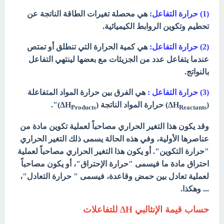
(1)
حرارة التفاعل:
ھي محصلة تغیرات الطاقة الناتجة عن
تحطیم وتكوین الروابط الكیمیائیة.
(2) حرارة التفاعل:
هي كمیة الحرارة التي تنطلق أو تمتص
عندما یتفاعل عدد من الجزیئات مع بعضھا لینتھي التفاعل
بالنواتج.
(3) حرارة التفاعل :
هي الفرق بین حرارة المواد المتفاعلة
(ΔH
) حرارة المواد الناتجة (ΔH
)".
Products
Reactants
وقد یكون ھذا التغیر الحراري مصاحباً لعملیة تكوین مادة من
عناصرھا الأولیة، وفي ھذه الحالة یسمى ذلك التغیر الحراري
"حرارة التكوین". أو یكون ھذا التغیر الحراري مصاحباً لعملیة
احتراق مادة ما فیسمى "حرارة الإحتراق"، أو یكون مصاحباً
لعملیة تعادل بین حمض وقاعدة، فیسمى " حرارة التعادل"،
... وھكذا.
حساب قيمة الإنثالبي ΔH للتفاعلات