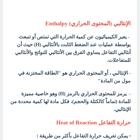
الإنثالبي (المحتوى الحراري) Enthalpy
- یعبر الكیمیائیون عن كمیة الحرارة التي تمتص أو تنبعث
بواسطة عملیات عند الضغط الثابت بالأنثالبي (H) حیث أن
أنثالبي التفاعل یساوي الفرق بین الأنثالبي للنواتج والأنثالبي
للمتفاعلات.
- الإنثالبي ، أو المحتوى الحراري ھو "الطاقة المختزنة في
مول من المادة"
- يرمز للمحتوى الحراري بالرمز (H) وھو خاصیة ممیزة
للمادة (تماماً كالكتلة والحجم)، فكل مادة لھا كمیة محددة من
الإنثالبي.
حرارة التفاعل Heat of Reaction
- يمكن تعريف حرارة التفاعل بأكثر من طريقة :