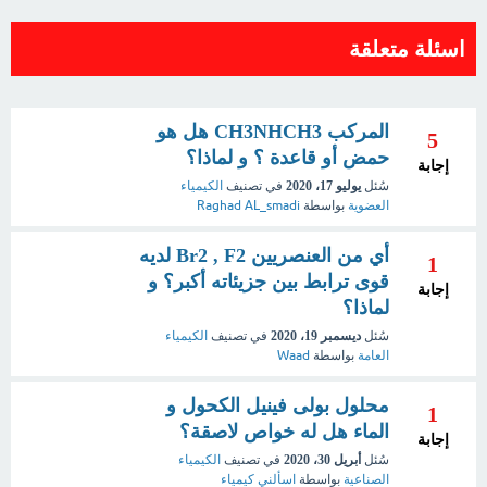
اسئلة متعلقة
المركب CH3NHCH3 هل هو
5
حمض أو قاعدة ؟ و لماذا؟
إجابة
سُئل
يوليو 17، 2020
في تصنيف
الكيمياء
العضوية
بواسطة
Raghad AL_smadi
أي من العنصريين Br2 , F2 لديه
1
قوى ترابط بين جزيئاته أكبر؟ و
إجابة
لماذا؟
سُئل
ديسمبر 19، 2020
في تصنيف
الكيمياء
العامة
بواسطة
Waad
محلول بولى فينيل الكحول و
1
الماء هل له خواص لاصقة؟
إجابة
سُئل
أبريل 30، 2020
في تصنيف
الكيمياء
الصناعية
بواسطة
اسألني كيمياء