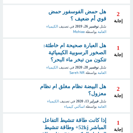
هل حمض الفوسفور حمض
2
قوي أم ضعيف ؟
إجابة
سُئل
نوفمبر 26، 2019
في تصنيف
الكيمياء
العامة
بواسطة
Mohiaa
هل العبارة صحيحة ام خاطئة:
1
الصخور الرسوبية الكيميائية
إجابة
تتكون من تبخر ماء البحر؟
سُئل
نوفمبر 28، 2020
في تصنيف
الكيمياء
العامة
بواسطة
Sareh NR
هل البيضة نظام مغلق ام نظام
2
معزول؟
إجابة
سُئل
فبراير 13، 2020
في تصنيف
الكيمياء
العامة
بواسطة
اسألني كيمياء
إذا كانت طاقة تنشيط التفاعل
1
المباشر 52kj+ وطاقة تنشيط
إجابة