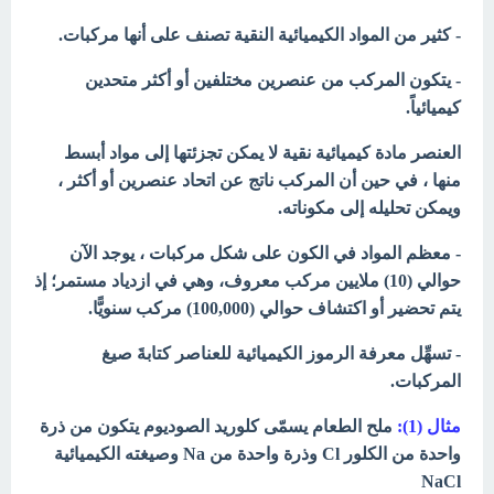
- كثير من المواد الكيميائية النقية تصنف على أنها مركبات.
- يتكون المركب من عنصرين مختلفين أو أكثر متحدين
كيميائياً.
العنصر مادة كيميائية نقية لا يمكن تجزئتها إلى مواد أبسط
منها ، في حين أن المركب ناتج عن اتحاد عنصرين أو أكثر ،
ويمكن تحليله إلى مكوناته.
- معظم المواد في الكون على شكل مركبات ،
يوجد الآن
حوالي (10) ملايين مركب معروف، وهي في ازدياد مستمر؛ إذ
يتم تحضير أو
اكتشاف حوالي (100,000) مركب سنويًّا.
- تسهِّل معرفة الرموز الكيميائية للعناصر كتابةَ صيغ
المركبات.
مثال (1):
ملح الطعام يسمّى كلوريد الصوديوم يتكون من ذرة
واحدة من الكلور Cl
وذرة واحدة من Na وصيغته الكيميائية
NaCl