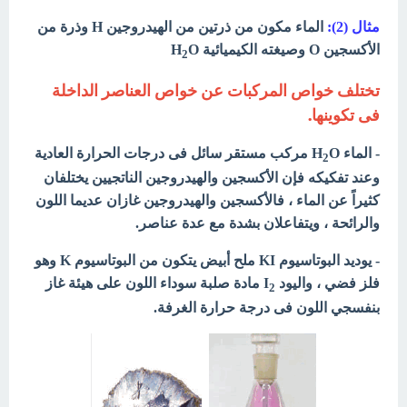
مثال (2):
الماء مكون من ذرتين من الهيدروجين H وذرة من
الأكسجين O وصيغته الكيميائية H
O
2
تختلف خواص المركبات عن خواص العناصر الداخلة
فى تكوينها.
- الماء H
O مركب مستقر سائل فى درجات الحرارة العادية
2
وعند تفكيكه فإن الأكسجين والهيدروجين الناتجيين يختلفان
كثيراً عن الماء ، فالأكسجين والهيدروجين غازان عديما اللون
والرائحة ، ويتفاعلان بشدة مع عدة عناصر.
- يوديد البوتاسيوم KI ملح أبيض يتكون من البوتاسيوم K وهو
فلز فضي ، واليود I
مادة صلبة سوداء اللون على هيئة غاز
2
بنفسجي اللون فى درجة حرارة الغرفة.