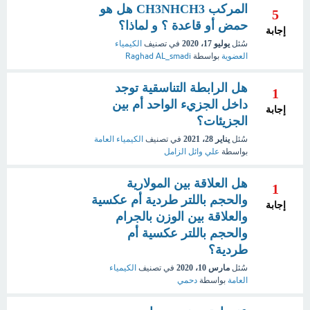
المركب CH3NHCH3 هل هو
5
حمض أو قاعدة ؟ و لماذا؟
إجابة
سُئل
يوليو 17، 2020
في تصنيف
الكيمياء
العضوية
بواسطة
Raghad AL_smadi
هل الرابطة التناسقية توجد
1
داخل الجزيء الواحد أم بين
إجابة
الجزيئات؟
سُئل
يناير 28، 2021
في تصنيف
الكيمياء العامة
بواسطة
علي وائل الزامل
هل العلاقة بين المولارية
1
والحجم باللتر طردية أم عكسية
إجابة
والعلاقة بين الوزن بالجرام
والحجم باللتر عكسية أم
طردية؟
سُئل
مارس 10، 2020
في تصنيف
الكيمياء
العامة
بواسطة
دحمي