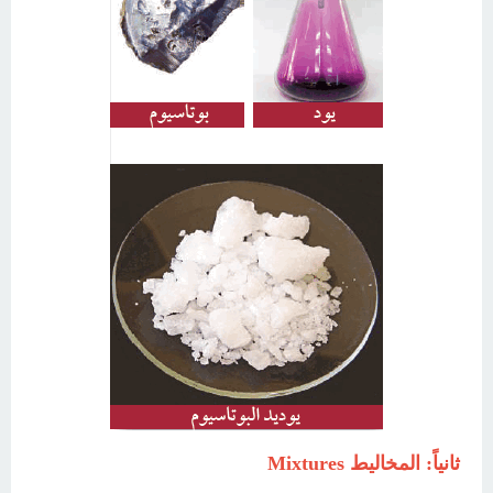
ثانياً: المخاليط Mixtures