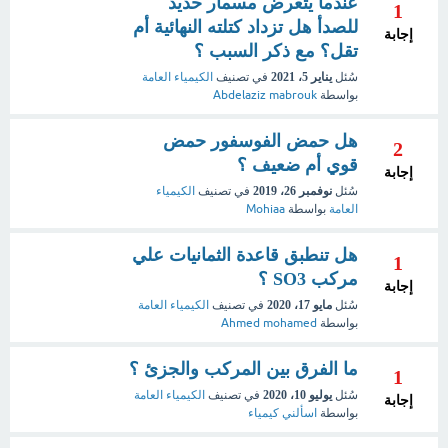
عندما يتعرض مسمار حديد
1
للصدأ هل تزداد كتلته النهائية أم
إجابة
تقل؟ مع ذكر السبب ؟
سُئل
يناير 5، 2021
في تصنيف
الكيمياء العامة
بواسطة
Abdelaziz mabrouk
هل حمض الفوسفور حمض
2
قوي أم ضعيف ؟
إجابة
سُئل
نوفمبر 26، 2019
في تصنيف
الكيمياء
العامة
بواسطة
Mohiaa
هل تنطبق قاعدة الثمانيات علي
1
مركب SO3 ؟
إجابة
سُئل
مايو 17، 2020
في تصنيف
الكيمياء العامة
بواسطة
Ahmed mohamed
ما الفرق بين المركب والجزئ ؟
1
سُئل
يوليو 10، 2020
في تصنيف
الكيمياء العامة
إجابة
بواسطة
اسألني كيمياء