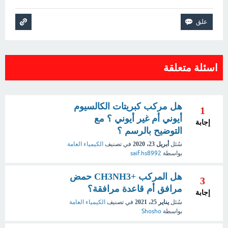
اسئلة متعلقة
هل مركب كبريتات الكالسيوم
1
أيوني أم غير أيوني ؟ مع
إجابة
التوضيح بالرسم ؟
سُئل
أبريل 23، 2020
في تصنيف
الكيمياء العامة
بواسطة
saif.hs8992
هل المركب +CH3NH3 حمض
3
مرافق أم قاعدة مرافقة؟
إجابة
سُئل
يناير 25، 2021
في تصنيف
الكيمياء العامة
بواسطة
Shosho