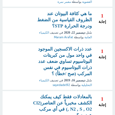
العضوية
بواسطة
معمر نمرة
ما هي كثافة البيوتان عند
1
الظروف القياسية من الضغط
إجابة
ودرجة الحرارة STP؟
سُئل
ديسمبر 22، 2020
في تصنيف
الكيمياء
العامة
بواسطة
Maram Arafat
عدد ذرات الاكسجين الموجود
1
في واحد مول من كبريتات
إجابة
البوتاسيوم تساوي ضعف عدد
ذرات البوتاسيوم في نفس
المركب (صح /خطأ) ؟
سُئل
ديسمبر 16، 2019
في تصنيف
الكيمياء
التحليلية
بواسطة
sayedadel92
بالمعادلات فقط كيف يمكنك
1
الكشف مخبرياً عن العناصر(Cl2
إجابة
, N2 , S , O2) في أي مركب