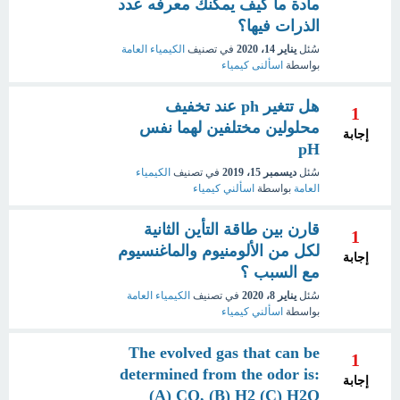
مادة ما كيف يمكنك معرفه عدد
الذرات فيها؟
سُئل
يناير 14، 2020
في تصنيف
الكيمياء العامة
بواسطة
اسألنى كيمياء
هل تتغير ph عند تخفيف
1
محلولين مختلفين لهما نفس
إجابة
pH
سُئل
ديسمبر 15، 2019
في تصنيف
الكيمياء
العامة
بواسطة
اسألني كيمياء
قارن بين طاقة التأين الثانية
1
لكل من الألومنيوم والماغنسيوم
إجابة
مع السبب ؟
سُئل
يناير 8، 2020
في تصنيف
الكيمياء العامة
بواسطة
اسألني كيمياء
The evolved gas that can be
1
determined from the odor is:
إجابة
(A) CO, (B) H2 (C) H2O