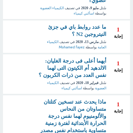
عضوي؟
سُئل
مايو 9، 2020
في تصنيف
الكيمياء العضوية
بواسطة
اسألني كيمياء
ما عدد روابط باي في جزئ
1
النيتروجبن N2 ؟
إجابة
سُئل
مارس 13، 2020
في تصنيف
الكيمياء
العامة
بواسطة
Mohamed fayez
أيهما أعلى فى درجة الغليان:
1
الالدهيد أم الكيتون التى لهما
إجابة
نفس العدد من ذرات الكربون ؟
سُئل
فبراير 18، 2020
في تصنيف
الكيمياء
العضوية
بواسطة
اسألني كيمياء
ماذا يحدث عند تسخين كتلتان
1
متساوتان من النحاس
إجابة
والألومنيوم لهما نفس درجة
الحرارة الأبتدائية لفترة زمنية
متساوية باستخدام نفس مصدر