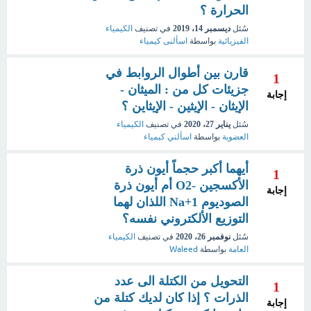
الحرارة ؟
سُئل
ديسمبر 14، 2019
في تصنيف
الكيمياء
الفيزيائية
بواسطة
اسألنى كيمياء
قارن بين أطوال الروابط في
1
جزيئات كل من : الميثان -
إجابة
الإيثان - الإيثين - الإيثاين ؟
سُئل
يناير 27، 2020
في تصنيف
الكيمياء
العضوية
بواسطة
اسألني كيمياء
أيهما أكبر حجماً أيون ذرة
1
الأكسجين -O2 أم أيون ذرة
إجابة
الصوديوم Na+1 اللذان لهما
التوزيع الألكتروني نفسه؟
سُئل
نوفمبر 26، 2020
في تصنيف
الكيمياء
العامة
بواسطة
Waleed
التحويل من الكتلة الى عدد
1
الذرات ؟ إذا كان لديك كتلة من
إجابة