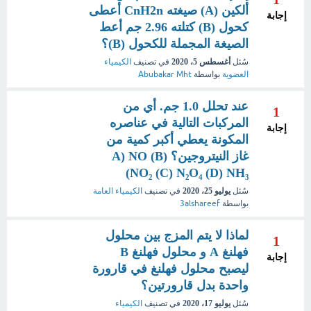
ألكين (A) صيغته CnH2n أعطى
إجابة
كحول (B) كتلته 2.96 جم أعط
الصيغة المجملة للكحول (B)؟
سُئل
أغسطس 5، 2020
في تصنيف
الكيمياء
العضوية
بواسطة
Abubakar Mht
عند تحلل 1.0 جم. أي من
1
المركبات التالية في عناصره
إجابة
المكونة يعطي أكبر كمية من
غاز النيتروجين؟ A) NO (B)
NO₂ (C) N₂O₄ (D) NH₃)
سُئل
يوليو 25، 2020
في تصنيف
الكيمياء العامة
بواسطة
3alshareef
لماذا لا يتم المزج بين محلول
1
فهلنغ A و محلول فهلنغ B
إجابة
ليصبح محلول فهلنغ في قارورة
واحدة بدل قارورتين؟
سُئل
يوليو 17، 2020
في تصنيف
الكيمياء