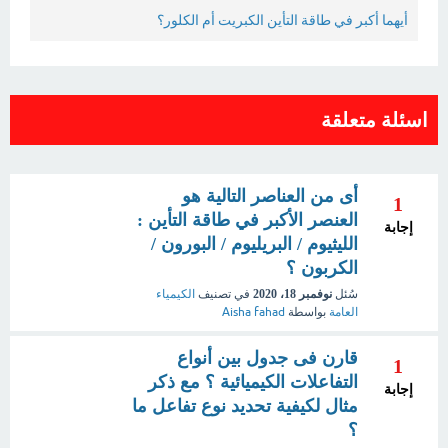
أيهما أكبر في طاقة التأين الكبريت أم الكلور؟
اسئلة متعلقة
أى من العناصر التالية هو
1
العنصر الأكبر في طاقة التأين :
إجابة
الليثيوم / البريليوم / البورون /
الكربون ؟
سُئل
نوفمبر 18، 2020
في تصنيف
الكيمياء
العامة
بواسطة
Aisha fahad
قارن فى جدول بين أنواع
1
التفاعلات الكيميائية ؟ مع ذكر
إجابة
مثال لكيفية تحديد نوع تفاعل ما
؟