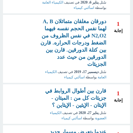
سُئل
يناير 6، 2020
في تصنيف
الكيمياء العامة
بواسطة
اسألني كيمياء
دورقان مغلقان متماثلان A, B
1
لهما نفس الحجم نفسه فيهما
إجابة
N2,O2 في نفس الظروف من
الضغط ودرجات الحراره. قارن
بين كتلة الدورقين. قارن بين
الدورقين من حيث عدد
الجزيئات
سُئل
ديسمبر 17، 2019
في تصنيف
الكيمياء
العامة
بواسطة
اسألني كيمياء
قارن بين أطوال الروابط في
1
جزيئات كل من : الميثان -
إجابة
الإيثان - الإيثين - الإيثاين ؟
سُئل
يناير 27، 2020
في تصنيف
الكيمياء
العضوية
بواسطة
اسألني كيمياء
عندما يتعرض مسمار حديد