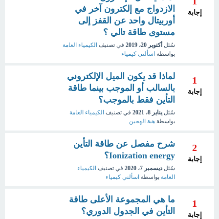
1
الازدواج مع إلكترون آخر في
إجابة
أوربيتال واحد عن القفز إلى
مستوى طاقة تالي ؟
سُئل
أكتوبر 20، 2019
في تصنيف
الكيمياء العامة
بواسطة
اسألنى كيمياء
لماذا قد يكون الميل الإلكتروني
1
بالسالب أو الموجب بينما طاقة
إجابة
التأين فقط بالموجب؟
سُئل
يناير 8، 2021
في تصنيف
الكيمياء العامة
بواسطة
هبة الهجين
شرح مفصل عن طاقة التأين
2
Ionization energy؟
إجابة
سُئل
ديسمبر 7، 2020
في تصنيف
الكيمياء
العامة
بواسطة
اسألني كيمياء
ما هي المجموعة الأعلى طاقة
1
التأين في الجدول الدوري؟
إجابة