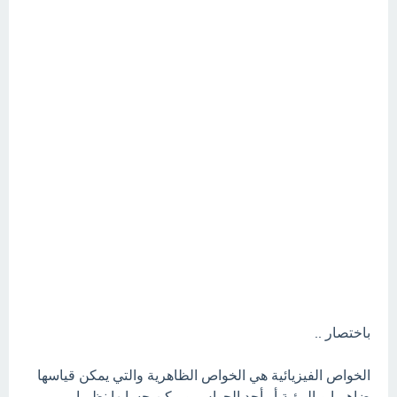
باختصار ..
الخواص الفيزيائية هي الخواص الظاهرية والتي يمكن قياسها
ضاهريا وبالرؤية أو أحد الحواس ويمكن حسابها نظريا ..