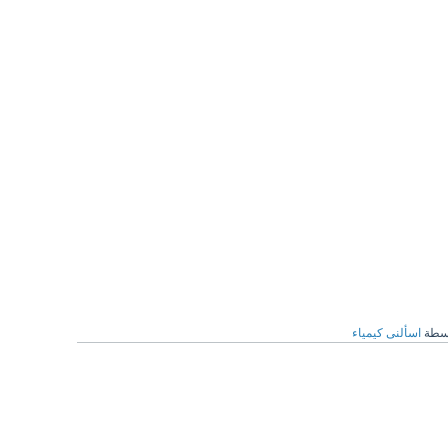
سطة
اسألنى كيمياء