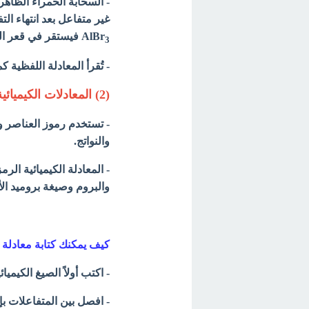
- السحابة الحمراء الظاه
غير متفاعل بعد انتهاء ال
AlBr
فيستقر في قعر ا
3
- تُقرأ المعادلة اللفظية ك
(2) المعادلات الكيميائية الرمزية
- تستخدم رموز العناصر وص
والنواتج.
- المعادلة الكيميائية الرم
والبروم
وصيغة بروميد الأل
كيف يمكنك كتابة معادلة 
- اكتب أولاً الصيغ الكيم
- افصل بين المتفاعلات بإش