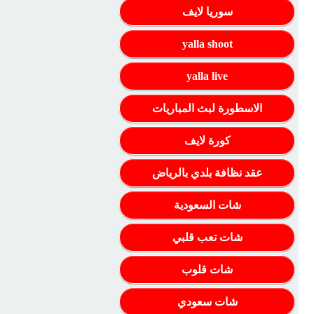
سوريا لايف
yalla shoot
yalla live
الاسطورة لبث المباريات
كورة لايف
عقد نظافة بلدي بالرياض
شات السعودية
شات تعب قلبي
شات قلوب
شات سعودي