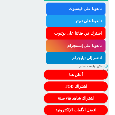
تابعونا على فيسبوك
تابعونا على تويتر
اشترك في قناتنا على يوتيوب
تابعونا على إنستجرام
انضم إلى تيليجرام
إعلان بواسطة
أسالني
كيمياء
أعلن هنا
اشتراك TOD
اشتراك شاهد vip سنة
افضل الألعاب الإلكترونية