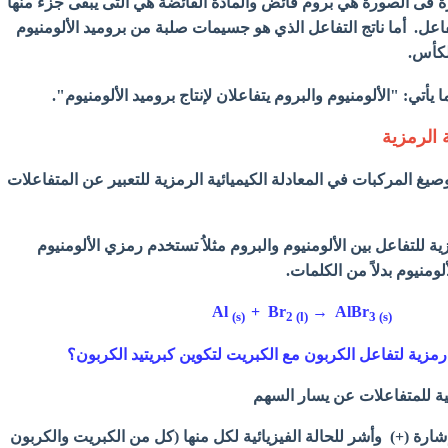
رة فى الصورة هي بروم فائض والمادة الفائضة هي التى يبقى جزء منها
تفاعل. أما ناتج التفاعل الذي هو جسيمات صلبة من بروميد الألومنيوم
لكأس.
ما يأتي: "الألومنيوم والبروم يتفاعلان لإنتاج بروميد الألومنيوم".
يغ المركبات في المعادلة الكيميائية الرمزية للتعبير عن المتفاعلات
زية
للتفاعل بين الألومنيوم والبروم مثلاُ تستخدم رمزي
الألومنيوم
ومنيوم بدلاً من الكلمات.
Al
+ Br
→ AlBr
(s)
2 (l)
3 (s
(
رمزية لتفاعل الكربون مع الكبريت لتكوين كبريتيد الكربون؟
يائية للمتفاعلات عن يسار السهم
ارة (+) وأشر للحالة الفيزيائية لكل منها (
كل من الكبريت والكربون