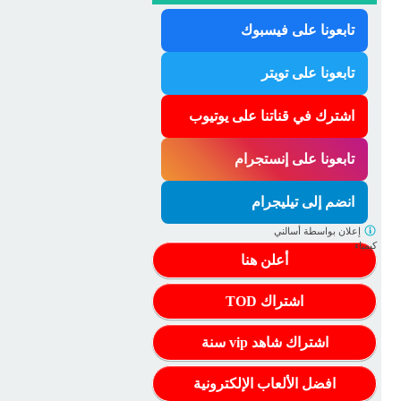
تابعونا على فيسبوك
تابعونا على تويتر
اشترك في قناتنا على يوتيوب
تابعونا على إنستجرام
انضم إلى تيليجرام
إعلان بواسطة
أسالني
كيمياء
أعلن هنا
اشتراك TOD
اشتراك شاهد vip سنة
افضل الألعاب الإلكترونية