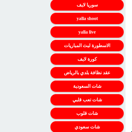
سوريا لايف
yalla shoot
yalla live
الاسطورة لبث المباريات
كورة لايف
عقد نظافة بلدي بالرياض
شات السعودية
شات تعب قلبي
شات قلوب
شات سعودي