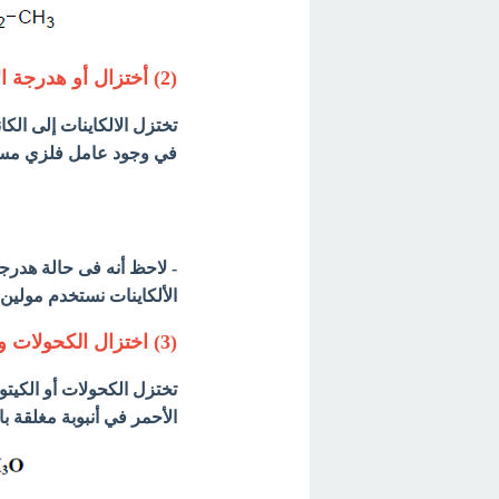
(2) أختزال أو هدرجة الألكاينات Hydrogenation of alkynes
تختزل الالكاينات إلى الك
في وجود عامل فلزي مساعد 
- لاحظ أنه فى حالة هدرج
الألكاينات نستخدم مولين 
(3) اختزال الكحولات والكيتونات والأحماض الكربوكسيلية
الأحمر في أنبوبة مغلقة 