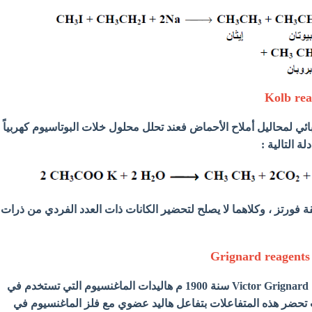
بائي لمحاليل أملاح الأحماض فعند تحلل محلول خلات البوتاسيوم كهربياً
ة التالية :
 فورتز ، وكلاهما لا يصلح لتحضير الكانات ذات العدد الفردي من ذرات
- اكتشف العالم الفرنسي Victor Grignard سنة 1900 م هاليدات الماغنسيوم التي تستخدم في
تحضر هذه المتفاعلات بتفاعل هاليد عضوي مع فلز الماغنسيوم في