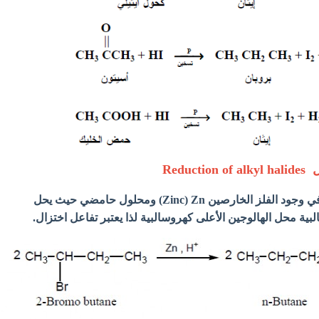
يتم اختزال هاليد الألكيل في وجود الفلز الخارصين Zinc) Zn) ومحلول حامضي حيث يحل
بية محل الهالوجين الأعلى كهروسالبية لذا يعتبر تفاعل اختزال.