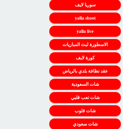
سوريا لايف
yalla shoot
yalla live
الاسطورة لبث المباريات
كورة لايف
عقد نظافة بلدي بالرياض
شات السعودية
شات تعب قلبي
شات قلوب
شات سعودي