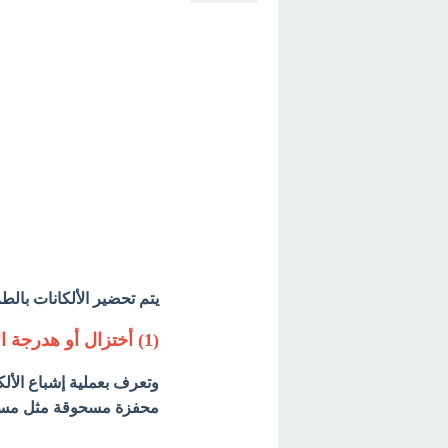
يتم تحضير الألكانات بالطرق
(1) أختزال أو هدرجة الألكينات Hydrogenation of alkenes
وتعرف بعملية إشباع الأل
محفزة مسحوقة مثل مساحيق فلزات : النيك