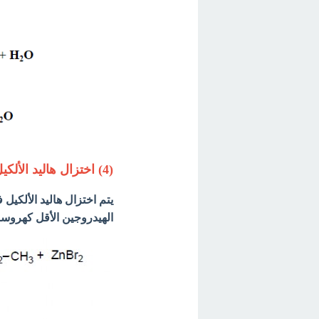
(4) اختزال هاليد الألكيل Reduction of alkyl halides
الهيدروجين الأقل كهروسال