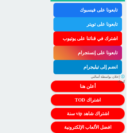
تابعونا على فيسبوك
تابعونا على تويتر
اشترك في قناتنا على يوتيوب
تابعونا على إنستجرام
انضم إلى تيليجرام
إعلان بواسطة
أسالني
كيمياء
أعلن هنا
اشتراك TOD
اشتراك شاهد vip سنة
افضل الألعاب الإلكترونية