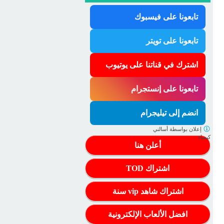
تابعونا على فيسبوك
تابعونا على تويتر
اشترك في قناتنا على يوتيوب
تابعونا على إنستجرام
انضم إلى تيليجرام
إعلان بواسطة
أسالني
كيمياء
أعلن هنا
اشتراك TOD
اشتراك شاهد vip سنة
افضل الألعاب الإلكترونية