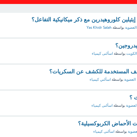
يلين كلوروهيدرين مع ذكر ميكانيكية التفاعل؟
العضوية
بواسطة
Yas Khidr Salah
يدروجين؟
الكويت
بواسطة
اسألنى كيمياء
شف المستخدمة للكشف عن السكريات؟
 العضوية
بواسطة
اسألني كيمياء
 ؟
العضوية
بواسطة
اسألنى كيمياء
 الأحماض الكربوكسيلية؟
لعضوية
بواسطة
اسألنى كيمياء