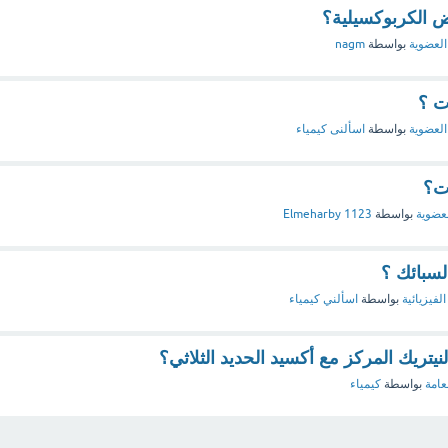
 الكربوكسيلية؟
العضوية
بواسطة
nagm
ت ؟
العضوية
بواسطة
اسألنى كيمياء
ت؟
لعضوية
بواسطة
Elmeharby 1123
سبائك ؟
الفيزيائية
بواسطة
اسألني كيمياء
يتريك المركز مع أكسيد الحديد الثلاثي؟
عامة
بواسطة
كيمياء