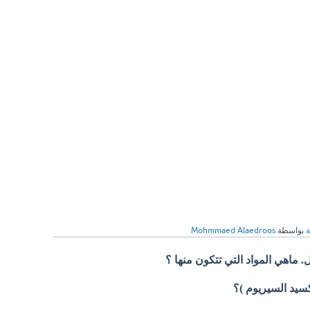
ة
بواسطة
Mohmmaed Alaedroos
. ماهي المواد التي تتكون منها ؟
كسيد السيريوم )؟