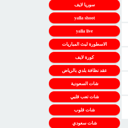
سوريا لايف
yalla shoot
yalla live
الاسطورة لبث المباريات
كورة لايف
عقد نظافة بلدي بالرياض
شات السعودية
شات تعب قلبي
شات قلوب
شات سعودي