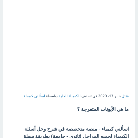
سُئل
يناير 13، 2020
في تصنيف
الكيمياء العامة
بواسطة
اسألني كيمياء
ما هي الأيونات المتفرجة ؟
اسألني كيمياء - منصة متخصصة في شرح وحل أسئلة
الكيمياء لجميع المراحل (ثانوي - جامعة) بطريقة سهلة