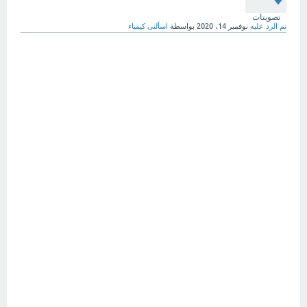
تصويتات
تم الرد عليه
نوفمبر 14، 2020
بواسطة
اسألنى كيمياء