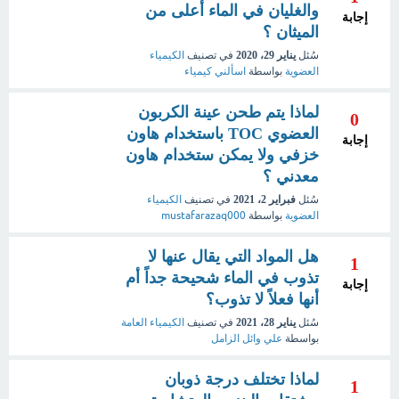
والغليان في الماء أعلى من
إجابة
الميثان ؟
سُئل
يناير 29، 2020
في تصنيف
الكيمياء
العضوية
بواسطة
اسألني كيمياء
لماذا يتم طحن عينة الكربون
0
العضوي TOC باستخدام هاون
إجابة
خزفي ولا يمكن ستخدام هاون
معدني ؟
سُئل
فبراير 2، 2021
في تصنيف
الكيمياء
العضوية
بواسطة
mustafarazaq000
هل المواد التي يقال عنها لا
1
تذوب في الماء شحيحة جداً أم
إجابة
أنها فعلاً لا تذوب؟
سُئل
يناير 28، 2021
في تصنيف
الكيمياء العامة
بواسطة
علي وائل الزامل
لماذا تختلف درجة ذوبان
1