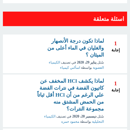
اسئلة متعلقة
لماذا تكون درجة الأنصهار
1
والغليان في الماء أعلى من
إجابة
الميثان ؟
سُئل
يناير 29، 2020
في تصنيف
الكيمياء
العضوية
بواسطة
اسألني كيمياء
لماذا يكشف HCl المخفف عن
1
كاتيون الفضة في نترات الفضة
إجابة
علي الرغم من أن HCl أقل ثباتاً
من الحمض المشتق منه
مجموعة النترات؟
سُئل
ديسمبر 20، 2020
في تصنيف
الكيمياء
التحليلية
بواسطة
محمود حمزه