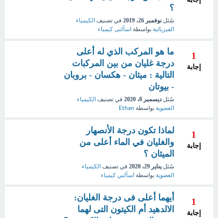
؟
سُئل
نوفمبر 26، 2019
في تصنيف
الكيمياء
الفيزيائية
بواسطة
اسألنى كيمياء
ما هو المركب الذي له أعلى
1
درجة غليان من بين المركبات
إجابة
التالية : ميثان - هكسان - بروبان
- بيوتان
سُئل
ديسمبر 8، 2020
في تصنيف
الكيمياء
العضوية
بواسطة
Ethan
لماذا تكون درجة الأنصهار
1
والغليان في الماء أعلى من
إجابة
الميثان ؟
سُئل
يناير 29، 2020
في تصنيف
الكيمياء
العضوية
بواسطة
اسألني كيمياء
أيهما أعلى فى درجة الغليان:
1
الالدهيد أم الكيتون التى لهما
إجابة