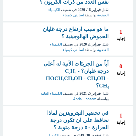
نفس العدد من ذرات الكربون ؟
سُئل
فبراير 18، 2020
في تصنيف
الكيمياء
العضوية
بواسطة
اسألني كيمياء
ما هو سبب ارتفاع درجة غليان
1
الحموض الهالوجينية ؟
إجابة
سُئل
فبراير 1، 2020
في تصنيف
الكيمياء
العضوية
بواسطة
اسألني كيمياء
أياً من الجزيئات الآتية له أعلى
0
درجة غليان؟ C₂H₆ -
إجابة
HOCH₂CH₂OH - CH₃OH -
CH₄؟
سُئل
فبراير 5، 2021
في تصنيف
الكيمياء العامة
بواسطة
Abdalluhazam
في تحضير النيتروبنزين لماذا
1
نحافظ على ان تكون درجة
إجابة
الحرارة ٥٠ درجة مئوية ؟
سُئل
نوفمبر 30، 2019
في تصنيف
الكيمياء