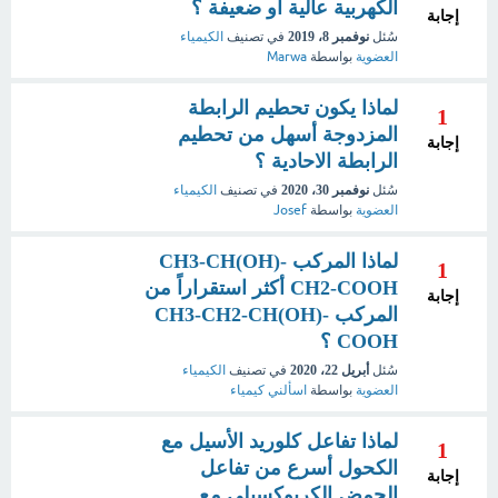
الكهربية عالية أو ضعيفة ؟
إجابة
سُئل
نوفمبر 8، 2019
في تصنيف
الكيمياء
العضوية
بواسطة
Marwa
لماذا يكون تحطيم الرابطة
1
المزدوجة أسهل من تحطيم
إجابة
الرابطة الاحادية ؟
سُئل
نوفمبر 30، 2020
في تصنيف
الكيمياء
العضوية
بواسطة
Josef
لماذا المركب CH3-CH(OH)-
1
CH2-COOH أكثر استقراراً من
إجابة
المركب CH3-CH2-CH(OH)-
COOH ؟
سُئل
أبريل 22، 2020
في تصنيف
الكيمياء
العضوية
بواسطة
اسألني كيمياء
لماذا تفاعل كلوريد الأسيل مع
1
الكحول أسرع من تفاعل
إجابة
الحمض الكربوكسيلي مع