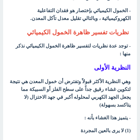
- الخمول الكيميائي بإختصار هو فقدان التفاعلية
الكهروكيميائية ، وبالتالي تقليل معدل تآكل المعدن.
نظريات تفسير
ظاهرة الخمول الكيميائي
- توجد عدة نظريات لتفسير ظاهرة الخمول الكيميائي نذكر
منها :
النظرية الأولى
وھي النظریة الأكثر قبولاً وتفترض أن خمول المعدن ھي نتیجة
لتكوین غشاء رقیق جداً على سطح الفلز أو السبیكة مما
یجعل الجهد الكهربي لمحلوله أكبر في جهد الاختزال (لا
يتاكسد بسهولة)
- يتميز هذا الغشاء بأنه :
(1) لا یرى بالعین المجردة