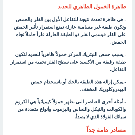
ظاهرة الخمول الظاهري للحديد
- هي ظاهرة تحدث نتيجة للتفاعل الأول بين الفلز والحمض
وتكون طبقة غير مسامية عازلة تمنع استمرار تأثير الحمض
على الفلز فيسمى الفلز ذو الطبقة العازلة فلزاً خاملاً تجاه
الحمض.
- يسبب حمض النيتريك المركز خمولاً ظاهرياً للحديد لتكون
طبقة رقيقة من الأكسيد على سطح الفلز تحميه من استمرار
التفاعل.
- يمكن إزالة هذة الطبقة بالحك أو باستخدام حمض
الهيدروكلوريك المخفف.
- أمثلة أخرى للعناصر التى تظهر خمولاُ كيميائياً هي
الكروم
والكوبالت والنيكل والنحاس والبزموت
وأنواع متعددة من
سبائك الفولاذ الذي لا یصدأ.
مصادر هامة جداً