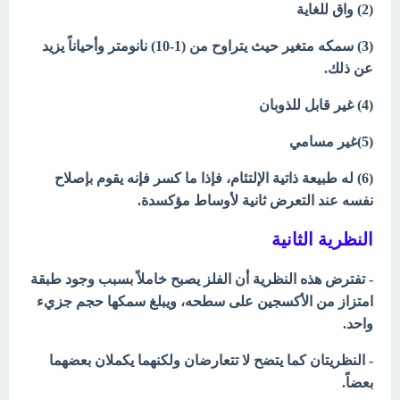
(2) واق للغایة
(3) سمكه متغیر حیث یتراوح من (1-10) نانومتر وأحیاناً یزید
عن ذلك.
(4) غیر قابل للذوبان
(5)غیر مسامي
(6) له طبیعة ذاتیة الإلتئام، فإذا ما كسر فإنه یقوم بإصلاح
نفسه عند التعرض ثانیة لأوساط مؤكسدة.
النظرية الثانية
- تفترض ھذه النظریة أن الفلز یصبح خاملاً بسبب وجود طبقة
امتزاز من الأكسجین على سطحه، ویبلغ سمكھا حجم جزيء
واحد.
- النظریتان كما یتضح لا تتعارضان ولكنهما یكملان بعضھما
بعضاً.