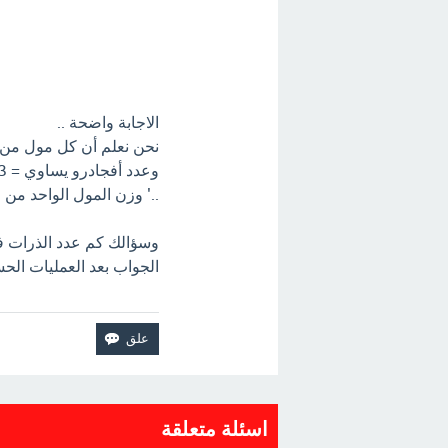
الاجابة واضحة ..
نحن نعلم أن كل مول من 
وعدد أفجادرو يساوي = 6.023×10^23
..' وزن المول الواحد من الن
وسؤالك كم عدد الذرات في .4
الجواب بعد العمليات الحسابية. = .613
اسئلة متعلقة