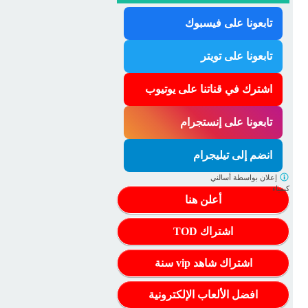
تابعونا على فيسبوك
تابعونا على تويتر
اشترك في قناتنا على يوتيوب
تابعونا على إنستجرام
انضم إلى تيليجرام
إعلان بواسطة
أسالني
كيمياء
أعلن هنا
اشتراك TOD
اشتراك شاهد vip سنة
افضل الألعاب الإلكترونية