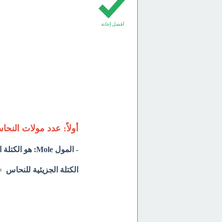
أفضل إجابة
أولاً: عدد مولات النحاس ا
- المول Mole: هو الكتلة الجزيئية معبراً عنه بالجرامات
الكتلة الجزيئية للنحاس = 63.5 ج