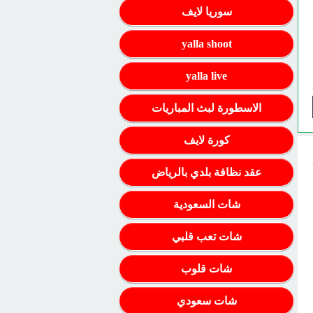
سوريا لايف
yalla shoot
yalla live
الاسطورة لبث المباريات
كورة لايف
عقد نظافة بلدي بالرياض
شات السعودية
شات تعب قلبي
شات قلوب
شات سعودي