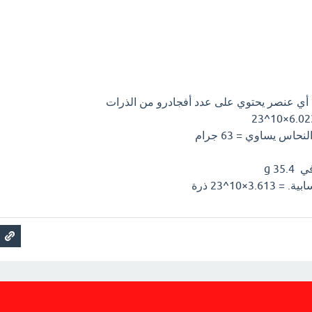
أي عنصر يحتوي على عدد أفجادرو من الذرات
حاس يساوي = 63 جرام
35 g
3×10^23 ذرة