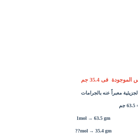
لموجودة فى 35.4 جم
م
1mol → 63.5 gm
mol → 35.4 gm??