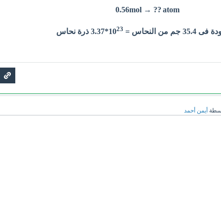
atom
0.56mol → ??
23
النحاس = 10
*3.37 ذرة نحاس
سطة
أيمن أحمد