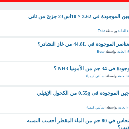
ما عدد مولات ذرات الأكسجين الموجودة في 3.62 × 10اس23 جزئ من ثاني
ء العامة
بواسطة
Toka
ة في 44.8L من غاز النشادر؟
ء العامة
بواسطة
Bosy
ن الأمونيا NH3 ؟
ء العامة
بواسطة
اسألني كيمياء
أحسب عدد الذرات الهيدروجين الموجودة فى 0.55g من الكحول الإيثيلي
ء العامة
بواسطة
اسألني كيمياء
أذيب 20 جم من كبريتات النحاس في 80 جم من الماء المقطر أحسب النسبه
مذيب؟