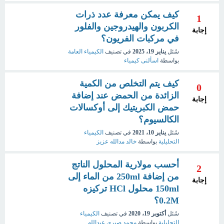
كيف يمكن معرفة عدد ذرات
1
الكربون والهيدروجين والفلور
إجابة
في مركبات الفريون؟
سُئل
يناير 19، 2025
في تصنيف
الكيمياء العامة
بواسطة
اسألنى كيمياء
كيف يتم التخلص من الكمية
0
الزائدة من الحمض عند إضافة
إجابة
حمض الكبريتيك إلى أوكسالات
الكالسيوم؟
سُئل
يناير 10، 2021
في تصنيف
الكيمياء
التحليلية
بواسطة
خالد مدالله عزيز
أحسب مولارية المحلول الناتج
2
من إضافة 250ml من الماء إلى
إجابة
150ml محلول HCl تركيزه
0.2M؟
سُئل
أكتوبر 19، 2020
في تصنيف
الكيمياء
التحليلية
بواسطة
محمد صبري عبدالله