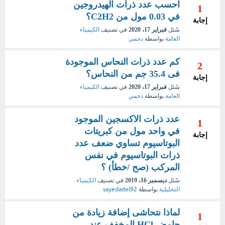
احسب عدد ذرات الهيدروجين
1
في 0.03 مول من C2H2؟
إجابة
سُئل
فبراير 17، 2020
في تصنيف
الكيمياء
العامة
بواسطة
دحمي
كم عدد ذرات النحاس الموجودة
2
فى 35.4 جم من النحاس؟
إجابة
سُئل
فبراير 17، 2020
في تصنيف
الكيمياء
العامة
بواسطة
دحمي
عدد ذرات الاكسجين الموجود
1
في واحد مول من كبريتات
إجابة
البوتاسيوم تساوي ضعف عدد
ذرات البوتاسيوم في نفس
المركب (صح /خطأ) ؟
سُئل
ديسمبر 16، 2019
في تصنيف
الكيمياء
التحليلية
بواسطة
sayedadel92
لماذا نتحاشى إضافة زيادة من
1
حامض HCl المخفف عند