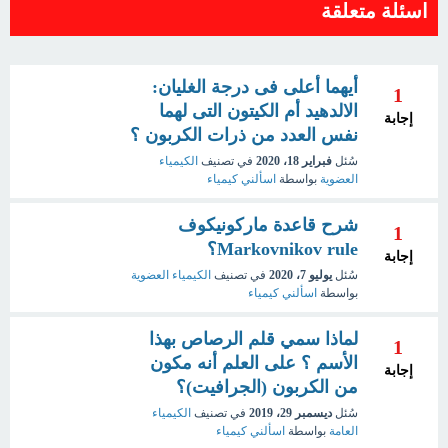
اسئلة متعلقة
أيهما أعلى فى درجة الغليان:
1
الالدهيد أم الكيتون التى لهما
إجابة
نفس العدد من ذرات الكربون ؟
سُئل
فبراير 18، 2020
في تصنيف
الكيمياء
العضوية
بواسطة
اسألني كيمياء
شرح قاعدة ماركونيكوف
1
Markovnikov rule؟
إجابة
سُئل
يوليو 7، 2020
في تصنيف
الكيمياء العضوية
بواسطة
اسألني كيمياء
لماذا سمي قلم الرصاص بهذا
1
الأسم ؟ على العلم أنه مكون
إجابة
من الكربون (الجرافيت)؟
سُئل
ديسمبر 29، 2019
في تصنيف
الكيمياء
العامة
بواسطة
اسألني كيمياء