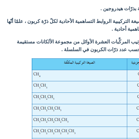
 بذرّات هيدروجين .
 التركيبية الروابط التساهمية الأحادية لكلّ ذرّة كربون ، علمًا أنّها
اهمية أحادية .
ترتيب المركَّبات العشرة الأوائل من مجموعة الألكانات مستقيمة
ا بحسب عدد ذرّات الكربون في السلسلة .