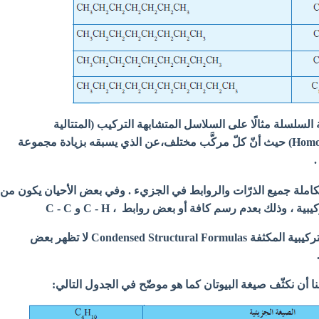
مة السلسلة مثالًا على السلاسل المتشابهة التركيب (المتتالية
المتجانسة Homologous Series) حيث أنّ كلّ مركَّب مختلف،عن الذي يسبقه بزيادة مجموعة
الكاملة جميع الذرّات والروابط في الجزيء . وفي بعض الأحيان يكون من
 ، وذلك بعدم رسم كافة أو بعض روابط ، C - H و C - C
- وعلى ذلك فإنّ الصيغ التركيبية المكثفة Condensed Structural Formulas لا تظهر بعض
نا أن نكثّف صيغة البيوتان كما هو موضّح في الجدول التالي: