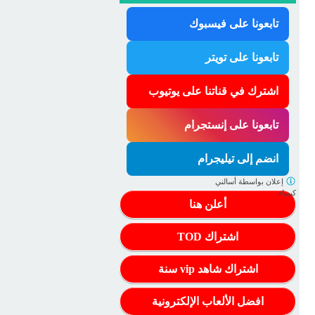
تابعونا على فيسبوك
تابعونا على تويتر
اشترك في قناتنا على يوتيوب
تابعونا على إنستجرام
انضم إلى تيليجرام
إعلان بواسطة
أسالني
كيمياء
أعلن هنا
اشتراك TOD
اشتراك شاهد vip سنة
افضل الألعاب الإلكترونية