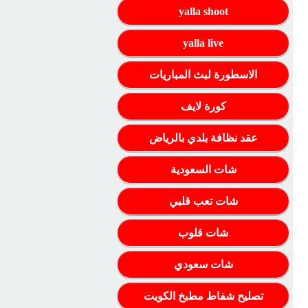
yalla shoot
yalla live
الاسطورة لبث المباريات
كورة لايف
عقد نظافة بلدي بالرياض
شات السعودية
شات تعب قلبي
شات قلوب
شات سعودي
تصليح شفاط مطبخ الكويت