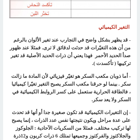
التغير الكيميائي
- قد يظهر بشكل واضح في التجارب عند تغير الألوان بالرغم
من أن هذه التغيّرات قد حدثت لدقائق لا ترى. فمثلا عند ظهور
صدأ الحديد الأحمر فهذا يعني أن ذرات الحديد الأصلية قد تغير
تركيبها ( تأكسدت ).
- أما ذوبان مكعب السكر هو تغيّر فيزيائي لأن المادة ما زالت
سكر . بينما لو حرقنا مكعب السكر يصبح التغير تغيّرا كيميائيا
، فالطاقة الحرارية ستعمل على كسر الروابط الكيميائية في
السكر ولا يعد سكر.
- إن التغيرات الكيميائية قد تكون صغيرة جدا أو أنها قد تحدث
على عدة مراحل ويكون نتيجتها نفس عدد الذرات ، إنما يصبح
لها تركيب مختلف. فمثلا من السكريات الآحادية : الجلوكوز
والجلاكتوز والفركتوز وجميعها تمتلك 6 ذرات كربون و12ذرة