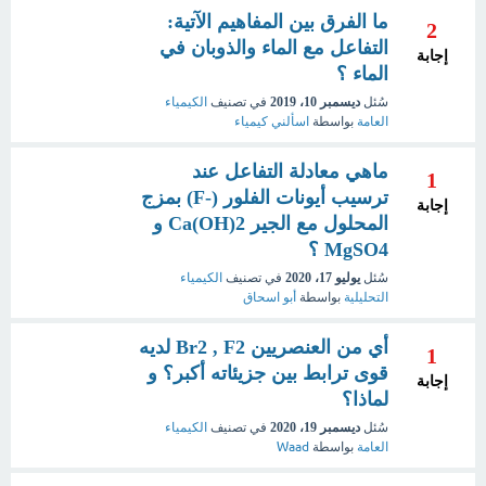
ما الفرق بين المفاهيم الآتية:
2
التفاعل مع الماء والذوبان في
إجابة
الماء ؟
سُئل
ديسمبر 10، 2019
في تصنيف
الكيمياء
العامة
بواسطة
اسألني كيمياء
ماهي معادلة التفاعل عند
1
ترسيب أيونات الفلور (-F) بمزج
إجابة
المحلول مع الجير 2(Ca(OH و
MgSO4 ؟
سُئل
يوليو 17، 2020
في تصنيف
الكيمياء
التحليلية
بواسطة
أبو اسحاق
أي من العنصريين Br2 , F2 لديه
1
قوى ترابط بين جزيئاته أكبر؟ و
إجابة
لماذا؟
سُئل
ديسمبر 19، 2020
في تصنيف
الكيمياء
العامة
بواسطة
Waad