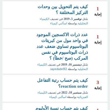
كيف يتم التحويل بين وحدات
1
التركيز المختلفة ؟
إجابة
سُئل
نوفمبر 5، 2019
في تصنيف
الكيمياء
التحليلية
بواسطة
اسألني كيمياء
عدد ذرات الاكسجين الموجود
1
في واحد مول من كبريتات
إجابة
البوتاسيوم تساوي ضعف عدد
ذرات البوتاسيوم في نفس
المركب (صح /خطأ) ؟
سُئل
ديسمبر 16، 2019
في تصنيف
الكيمياء
التحليلية
بواسطة
sayedadel92
كيف يتم حساب رتبة التفاعل
3
reaction order؟
إجابة
سُئل
سبتمبر 18، 2022
في تصنيف
الكيمياء
الفيزيائية
بواسطة
اسألنى كيمياء
كيف يتم حساب نسبة الأوليوم