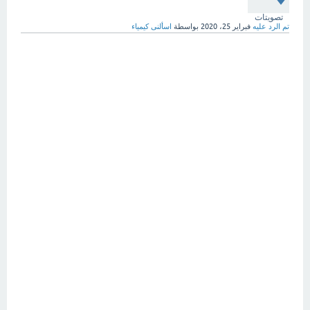
تصويتات
تم الرد عليه
فبراير 25، 2020
بواسطة
اسألنى كيمياء