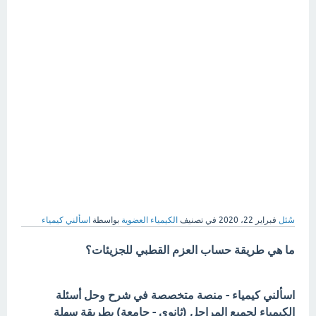
سُئل
فبراير 22، 2020
في تصنيف
الكيمياء العضوية
بواسطة
اسألني كيمياء
ما هي طريقة حساب العزم القطبي للجزيئات؟
اسألني كيمياء - منصة متخصصة في شرح وحل أسئلة
الكيمياء لجميع المراحل (ثانوي - جامعة) بطريقة سهلة