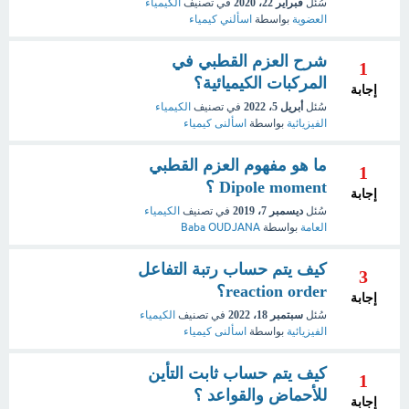
سُئل
فبراير 22، 2020
في تصنيف
الكيمياء
العضوية
بواسطة
اسألني كيمياء
شرح العزم القطبي في
1
المركبات الكيميائية؟
إجابة
سُئل
أبريل 5، 2022
في تصنيف
الكيمياء
الفيزيائية
بواسطة
اسألنى كيمياء
ما هو مفهوم العزم القطبي
1
Dipole moment ؟
إجابة
سُئل
ديسمبر 7، 2019
في تصنيف
الكيمياء
العامة
بواسطة
Baba OUDJANA
كيف يتم حساب رتبة التفاعل
3
reaction order؟
إجابة
سُئل
سبتمبر 18، 2022
في تصنيف
الكيمياء
الفيزيائية
بواسطة
اسألنى كيمياء
كيف يتم حساب ثابت التأين
1
للأحماض والقواعد ؟
إجابة