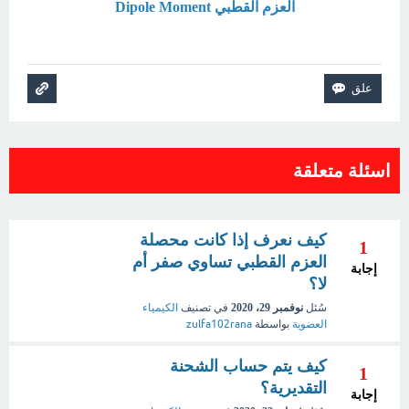
العزم القطبي Dipole Moment
اسئلة متعلقة
كيف نعرف إذا كانت محصلة
1
العزم القطبي تساوي صفر أم
إجابة
لا؟
سُئل
نوفمبر 29، 2020
في تصنيف
الكيمياء
العضوية
بواسطة
zulfa102rana
كيف يتم حساب الشحنة
1
التقديرية؟
إجابة