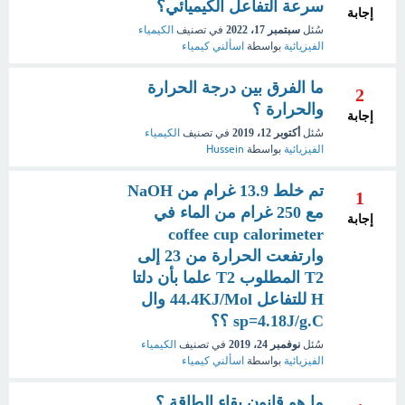
سرعة التفاعل الكيميائي؟
إجابة
سُئل
سبتمبر 17، 2022
في تصنيف
الكيمياء
الفيزيائية
بواسطة
اسألني كيمياء
ما الفرق بين درجة الحرارة
2
والحرارة ؟
إجابة
سُئل
أكتوبر 12، 2019
في تصنيف
الكيمياء
الفيزيائية
بواسطة
Hussein
تم خلط 13.9 غرام من NaOH
1
مع 250 غرام من الماء في
إجابة
coffee cup calorimeter
وارتفعت الحرارة من 23 إلى
T2 المطلوب T2 علما بأن دلتا
H للتفاعل 44.4KJ/Mol وال
sp=4.18J/g.C ؟؟
سُئل
نوفمبر 24، 2019
في تصنيف
الكيمياء
الفيزيائية
بواسطة
اسألني كيمياء
ما هو قانون بقاء الطاقة ؟