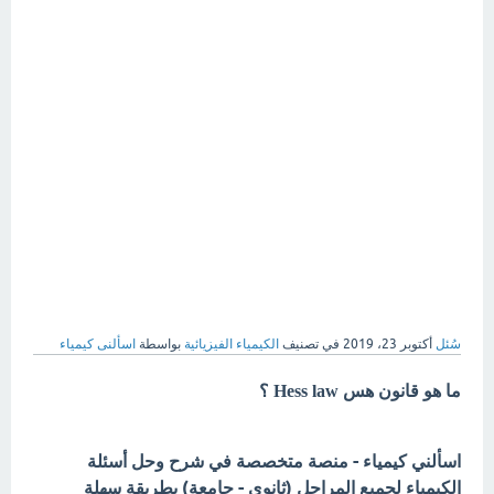
سُئل
أكتوبر 23، 2019
في تصنيف
الكيمياء الفيزيائية
بواسطة
اسألنى كيمياء
ما هو قانون هس Hess law ؟
اسألني كيمياء - منصة متخصصة في شرح وحل أسئلة
الكيمياء لجميع المراحل (ثانوي - جامعة) بطريقة سهلة