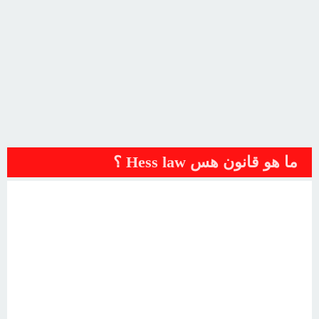
ما هو قانون هس Hess law ؟