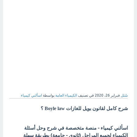
سُئل
فبراير 26، 2020
في تصنيف
الكيمياء العامة
بواسطة
اسألني كيمياء
شرح كامل لقانون بويل للغازات Boyle law ؟
اسألني كيمياء - منصة متخصصة في شرح وحل أسئلة
الكيمياء لجميع المراحل (ثانوي - جامعة) بطريقة سهلة