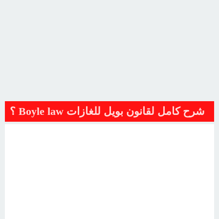
شرح كامل لقانون بويل للغازات Boyle law ؟