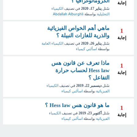
الكروماتوغرافيا ؟
إجابة
سُئل
يناير 17، 2020
في تصنيف
الكيمياء
التحليلية
بواسطة
Abdallah Alburghli
ماهي أهم الخواص الفيزيائية
1
والذرية للغازات النبيلة ؟
إجابة
سُئل
يناير 26، 2020
في تصنيف
الكيمياء العامة
بواسطة
اسألني كيمياء
ماذا تعرف عن قانون هس
1
Hess law لحساب حرارة
إجابة
التفاعل ؟
سُئل
ديسمبر 22، 2019
في تصنيف
الكيمياء
الفيزيائية
بواسطة
اسألني كيمياء
ما هو قانون هس Hess law ؟
1
سُئل
أكتوبر 23، 2019
في تصنيف
الكيمياء
إجابة
الفيزيائية
بواسطة
اسألنى كيمياء