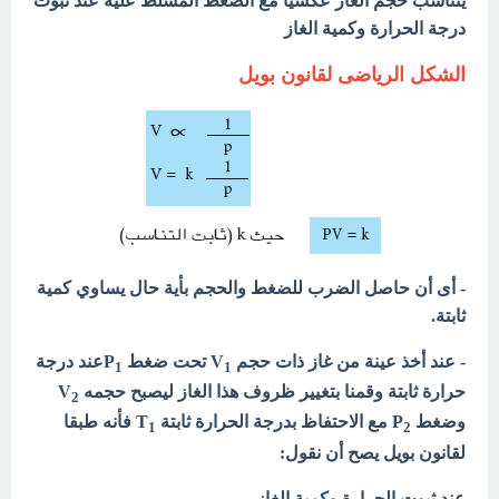
يتناسب حجم الغاز عكسياً مع الضغط المسلط عليه عند ثبوت
درجة الحرارة وكمية الغاز
الشكل الرياضى لقانون بويل
- أى أن حاصل الضرب للضغط والحجم بأية حال يساوي كمية
ثابتة.
- عند أخذ عينة من غاز ذات حجم V
تحت ضغط P
عند درجة
1
1
حرارة ثابتة وقمنا بتغيير ظروف هذا الغاز ليصبح حجمه V
2
وضغط P
مع الاحتفاظ بدرجة الحرارة ثابتة T
فأنه طبقا
1
2
لقانون بويل يصح أن نقول:
عند ثبوت الحرارة وكمية الغاز