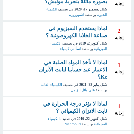
بصوره مائلة بتجربة موليش؟
إجابة
سُئل
ديسمبر 17، 2020
في تصنيف
الكيمياء
الحيوية
بواسطة
اشووووره
لماذا يستخدم السيزيوم في
2
صناعة الخلايا الكهروضوئية ؟
إجابة
سُئل
أكتوبر 2، 2019
في تصنيف
الكيمياء
الفيزيائية
بواسطة
اسألني كيمياء
لماذا لا نأخذ المواد الصلبة في
1
الاعتبار عند حسابنا لثابت الآتزان
إجابة
Kc؟
سُئل
يناير 28، 2021
في تصنيف
الكيمياء العامة
بواسطة
علي وائل الزامل
لماذا لا تؤثر درجة الحرارة في
1
ثابت الاتزان الكيميائي ؟
إجابة
سُئل
أكتوبر 22، 2019
في تصنيف
الكيمياء
الفيزيائية
بواسطة
Mahmoud