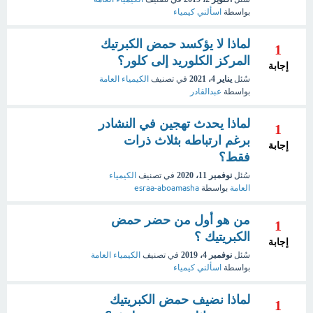
بواسطة
اسألني كيمياء
لماذا لا يؤكسد حمض الكبرتيك
1
المركز الكلوريد إلى كلور؟
إجابة
سُئل
يناير 4، 2021
في تصنيف
الكيمياء العامة
بواسطة
عبدالقادر
لماذا يحدث تهجين في النشادر
1
برغم ارتباطه بثلاث ذرات
إجابة
فقط؟
سُئل
نوفمبر 11، 2020
في تصنيف
الكيمياء
العامة
بواسطة
esraa-aboamasha
من هو أول من حضر حمض
1
الكبريتيك ؟
إجابة
سُئل
نوفمبر 4، 2019
في تصنيف
الكيمياء العامة
بواسطة
اسألني كيمياء
لماذا نضيف حمض الكبريتيك
1