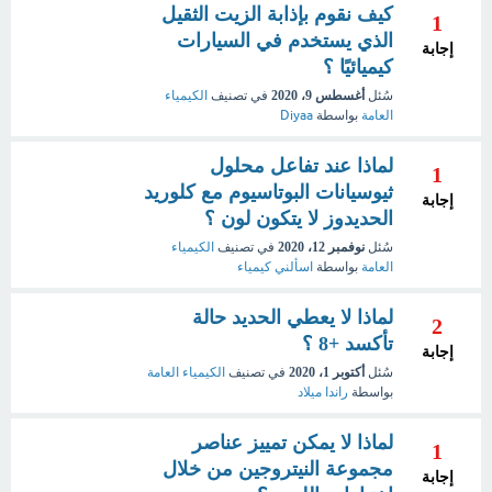
كيف نقوم بإذابة الزيت الثقيل
1
الذي يستخدم في السيارات
إجابة
كيميائيًا ؟
سُئل
أغسطس 9، 2020
في تصنيف
الكيمياء
العامة
بواسطة
Diyaa
لماذا عند تفاعل محلول
1
ثيوسيانات البوتاسيوم مع كلوريد
إجابة
الحديدوز لا يتكون لون ؟
سُئل
نوفمبر 12، 2020
في تصنيف
الكيمياء
العامة
بواسطة
اسألني كيمياء
لماذا لا يعطي الحديد حالة
2
تأكسد +8 ؟
إجابة
سُئل
أكتوبر 1، 2020
في تصنيف
الكيمياء العامة
بواسطة
راندا ميلاد
لماذا لا يمكن تمييز عناصر
1
مجموعة النيتروجين من خلال
إجابة