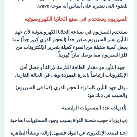
للضوء التى تعتبره على أساس أنه موجة wave.
السيزيوم يستخدم فى صنع الخلايا الكهروضوئية
يستخدم السيزيوم في صناعة الخلايا الكهروضوئية لأن جهد
التأين لفلز السيزيوم صغير جداً (الحجم الذري كبير جداً) مما
يجعل كمية ضئيلة من الضوء كفيلة بتحرير الإلكترونات من
فلز السيزيوم مما يوصل تياراً كهربياً.
- جهد التأين هو مقدار الطاقة اللازمة لإزالة أو فصل أقل
الإلكترونات ارتباطاً بالذرة المفردة وهى في الحالة الغازية.
يقل جهد التأين كلما زاد الحجم الذري (كما فى السيزيوم)
-
والسبب فى ذلك هو:
(أ) زيادة عدد المستويات الرئيسية
(ب) يزداد حجب شحنة النواة بسبب وجود المستويات الحاجبة
(جـ) فيبتعد الإلكترون عن النواة فتسهل إزالته وتنشأ الظاهرة