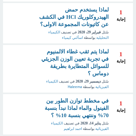
لماذا يستخدم حمض
1
الهيدروكلوريك HCl في الكشف
إجابة
عن كاتيونات المجموعة الاولى؟
سُئل
فبراير 29، 2020
في تصنيف
الكيمياء
التحليلية
بواسطة
اسألني كيمياء
لماذا يتم ثقب غطاء الالمنيوم
1
في تجربة تعيين الوزن الجزيئي
إجابة
للسوائل المتطايرة بطريقة
دوماس ؟
سُئل
ديسمبر 29، 2020
في تصنيف
الكيمياء
الفيزيائية
بواسطة
Haleema
في مخطط توازن الطور بين
1
الفينول والماء لماذا نبدأ بنسبة
إجابة
70% وننتهي بنسبة 10% ؟
سُئل
يناير 14، 2020
في تصنيف
الكيمياء
الفيزيائية
بواسطة
احمد ابراهيم