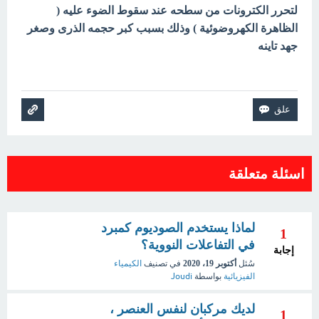
لتحرر الكترونات من سطحه عند سقوط الضوء عليه (
الظاهرة الكهروضوئية ) وذلك بسبب كبر حجمه الذرى وصغر
جهد تاينه
اسئلة متعلقة
لماذا يستخدم الصوديوم كمبرد
1
في التفاعلات النووية؟
إجابة
سُئل
أكتوبر 19، 2020
في تصنيف
الكيمياء
الفيزيائية
بواسطة
Joudi
لديك مركبان لنفس العنصر ،
1