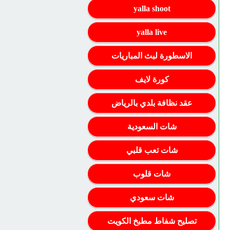
yalla shoot
yalla live
الاسطورة لبث المباريات
كورة لايف
عقد نظافة بلدي بالرياض
شات السعودية
شات تعب قلبي
شات قلوب
شات سعودي
تصليح شفاط مطبخ الكويت