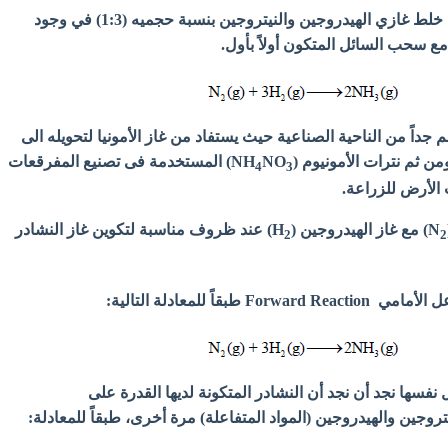
- تعتمد هذة الطريقة على خلط غازي الهيدروجين والنيتروجين بنسبة حجميه (1:3) في وجود
سحب السائل المتكون أولاً بأول.
 جداً من الناحیة الصناعیة حیث یستفاد من غاز الأمونیا لتحویله الى
من ثم نترات الأمونيوم (NH
NO
) المستخدمة فى تصنیع المفرقعات
4
3
الأرض للزراعة.
) مع غاز الهيدروجين (H
) عند ظروف مناسبة لتكوين غاز النشادر
2
2
F طبقاً للمعادلة التالية:
فسها نجد أن نجد أن النشادر المتكونة لدیھا القدرة على
روجین والھیدروجین (المواد المتفاعلة) مرة أخرى، طبقاً للمعادلة: