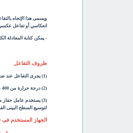
انعكاسي أو تفاعل عكسي versible Reaction
- یمكن كتابة المعادلة الك
ظروف التفاعل
(1) يجرى التفاعل عند ضغط (100 - 1000) جو.
(2) درجة حرارة من 400 - 500 درجة مئوية.
لتوسيع السطح البينى الف
الجهاز المستخدم فى ت