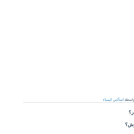
واسطة
اسألني كيمياء
ر؟
بوش؟