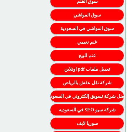
سوق الغنم
سوق المواشي
سوق المواشي في السعودية
غنم نعيمي
غنم للبيع
تعديل ملفات pdf اونلاين
شركة نقل عفش بالرياض
أفضل شركة تسويق إلكتروني في السعودية
شركة سيو SEO في السعودية
سوريا لايف