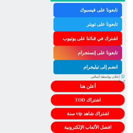
تابعونا على فيسبوك
تابعونا على تويتر
اشترك في قناتنا على يوتيوب
تابعونا على إنستجرام
انضم إلى تيليجرام
إعلان بواسطة
أسالني
كيمياء
أعلن هنا
اشتراك TOD
اشتراك شاهد vip سنة
افضل الألعاب الإلكترونية