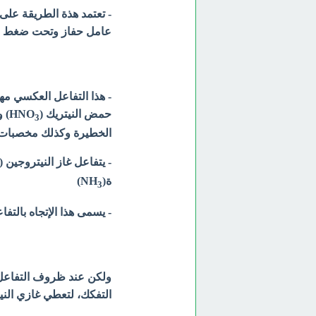
عامل حفاز وتحت ضغط مع 
- ھذا التفاعل العكسي مھم
حمض النیتریك (HNO
) و
3
الخطیرة وكذلك مخصبات 
- يتفاعل غاز النيتروجين (N
ة(NH
)
3
- يسمى هذا الإتجاه بالتفاعل الأمامي orward Reaction
ولكن عند ظروف التفاعل ن
التفكك، لتعطي غازي النیت