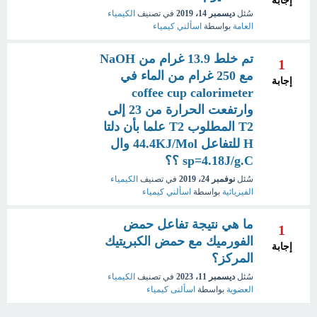
إجابة
سُئل
ديسمبر 14، 2019
في تصنيف
الكيمياء
العامة
بواسطة
اسألني كيمياء
تم خلط 13.9 غرام من NaOH
1
مع 250 غرام من الماء في
إجابة
coffee cup calorimeter
وارتفعت الحرارة من 23 إلى
T2 المطلوب T2 علما بأن دلتا
H للتفاعل 44.4KJ/Mol وال
sp=4.18J/g.C ؟؟
سُئل
نوفمبر 24، 2019
في تصنيف
الكيمياء
الفيزيائية
بواسطة
اسألني كيمياء
ما هي نتيجة تفاعل حمض
1
الفورميك مع حمض الكبريتيك
إجابة
المركز؟
سُئل
ديسمبر 11، 2023
في تصنيف
الكيمياء
العضوية
بواسطة
اسألنى كيمياء