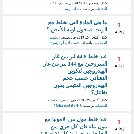
سُئل
ديسمبر 18، 2020
في تصنيف
الكيمياء
التحليلية
بواسطة
عثمان يوسف
ما هي المادة التي تخلط مع
1
الزيت فيتحول لونه للأبيض ؟
إجابة
سُئل
أكتوبر 24، 2019
في تصنيف
الكيمياء
الصناعية
بواسطة
محمد عادل أبو ارشيد
عند خلط 44.8 لتر من غاز
1
النيتروجين مع 144 لتر من غاز
إجابة
الهيدروجين لتكوين
النشادر.احسب حجم
الهيدروجين المتبقي بدون
تفاعل؟
سُئل
أكتوبر 29، 2020
في تصنيف
الكيمياء
التحليلية
بواسطة
Mohamed Bekhit
عند خلط مول من الامونيا مع
1
مول ماء فان كل جزي من
إجابة
الخليط وسطيا يشكل (3 ام 1.5