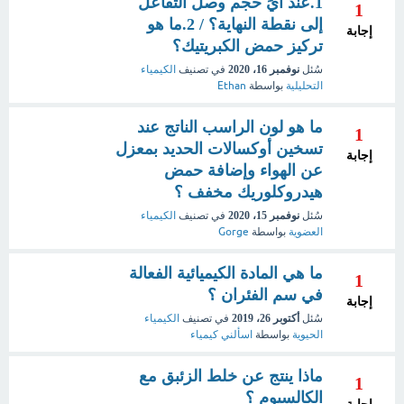
1.عند أيِّ حجم وصل التفاعل
1
إلى نقطة النهاية؟ / 2.ما هو
إجابة
تركيز حمض الكبريتيك؟
سُئل
نوفمبر 16، 2020
في تصنيف
الكيمياء
التحليلية
بواسطة
Ethan
ما هو لون الراسب الناتج عند
1
تسخين أوكسالات الحديد بمعزل
إجابة
عن الهواء وإضافة حمض
هيدروكلوريك مخفف ؟
سُئل
نوفمبر 15، 2020
في تصنيف
الكيمياء
العضوية
بواسطة
Gorge
ما هي المادة الكيميائية الفعالة
1
في سم الفئران ؟
إجابة
سُئل
أكتوبر 26، 2019
في تصنيف
الكيمياء
الحيوية
بواسطة
اسألني كيمياء
ماذا ينتج عن خلط الزئبق مع
1
الكالسيوم ؟