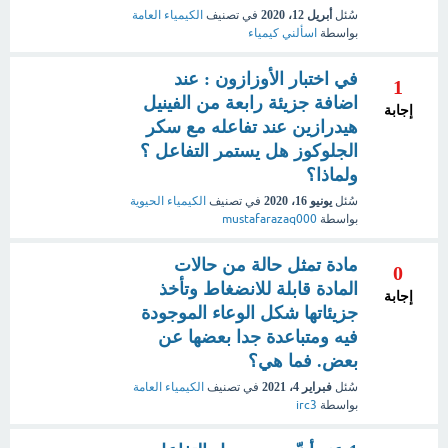
سُئل
أبريل 12، 2020
في تصنيف
الكيمياء العامة
بواسطة
اسألني كيمياء
في اختبار الأوزازون : عند
1
اضافة جزيئة رابعة من الفينيل
إجابة
هيدرازين عند تفاعله مع سكر
الجلوكوز هل يستمر التفاعل ؟
ولماذا؟
سُئل
يونيو 16، 2020
في تصنيف
الكيمياء الحيوية
بواسطة
mustafarazaq000
مادة تمثل حالة من حالات
0
المادة قابلة للانضغاط وتأخذ
إجابة
جزيئاتها شكل الوعاء الموجودة
فيه ومتباعدة جدا بعضها عن
بعض. فما هي؟
سُئل
فبراير 4، 2021
في تصنيف
الكيمياء العامة
بواسطة
irc3