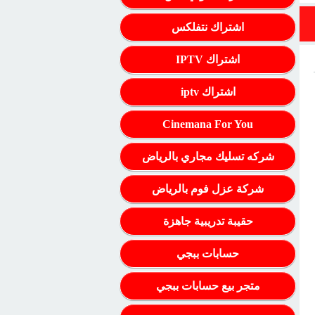
اشتراك نتفلكس
اشتراك IPTV
اشتراك iptv
Cinemana For You
شركه تسليك مجاري بالرياض
شركة عزل فوم بالرياض
حقيبة تدريبية جاهزة
حسابات ببجي
متجر بيع حسابات ببجي