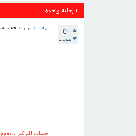
1
إجابة واحدة
تم الرد عليه
يونيو 13، 2020
بواس
0
تصويتات
حساب التركيز بـ ppm