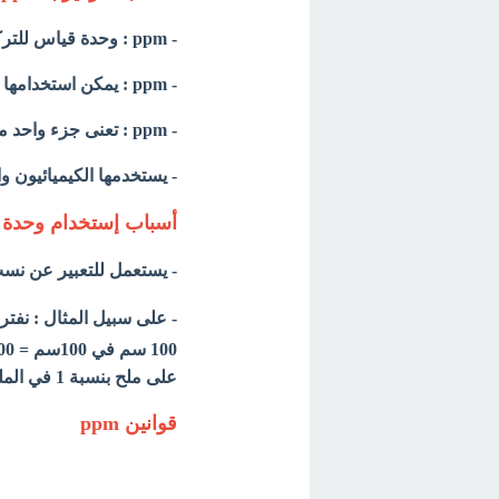
- ppm : وحدة قياس للتركيز وتعنى جزء لكل مليون جزء أى part per million
- ppm : يمكن استخدامها فى حالة التركيز W/V أو W/W أو V/V
- ppm : تعنى جزء واحد من المذاب لكل مليون جزء من المحلول.
-
يستخدمها الكيميائيون وا
أسباب إستخدام وحدة ppm
- يستعمل للتعبير عن نس
- على سبيل المثال : نفترض 
100 سم في 100سم = 1.000.000 سم
على ملح بنسبة 1 في المليون (ppm 1).
قوانين ppm