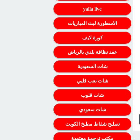
yalla live
الاسطورة لبث المباريات
كورة لايف
عقد نظافة بلدي بالرياض
شات السعودية
شات تعب قلبي
شات قلوب
شات سعودي
تصليح شفاط مطبخ الكويت
مكتب ترجمة معتمدة