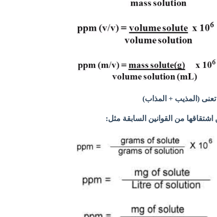
تعنى (المذيب + المذاب)
اشتقاقها من القوانين السابقة مثل: