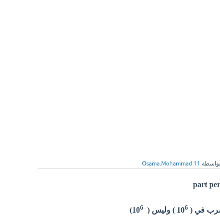
واسطة
Osama.Mohammad 11
6
-
6
) وليس (
10
)