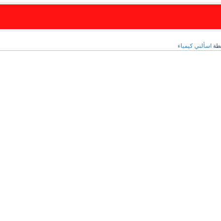
طة
اسألني كيمياء