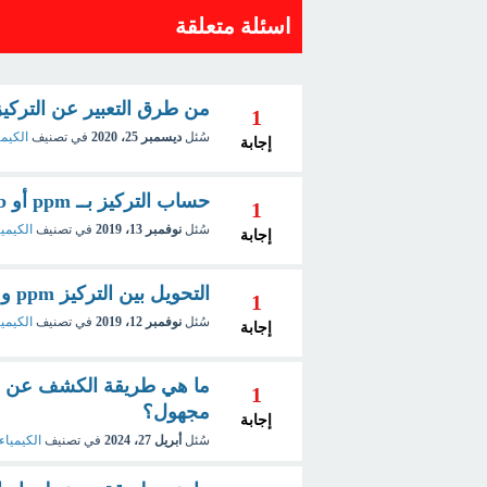
اسئلة متعلقة
من طرق التعبير عن التركي
1
سُئل
ديسمبر 25، 2020
في تصنيف
الكيمي
إجابة
حساب التركيز بــ ppm أو ppb ؟
1
سُئل
نوفمبر 13، 2019
في تصنيف
الكيميا
إجابة
التحويل بين التركيز ppm و ppb الى المولارية والعيارية ؟
1
سُئل
نوفمبر 12، 2019
في تصنيف
الكيميا
إجابة
ما هي طريقة الكشف عن السك
1
مجهول؟
إجابة
سُئل
أبريل 27، 2024
في تصنيف
الكيمياء