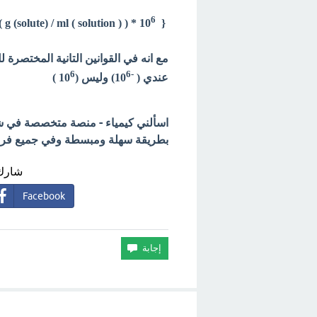
6
 }
{ g (solute) / ml ( solution ) ) * 10
6
6
-
عندي (
10
) وليس (10
)
اسألني كيمياء - منصة متخصصة في شرح
بطريقة سهلة ومبسطة وفي جميع فروع 
شارك 
Facebook