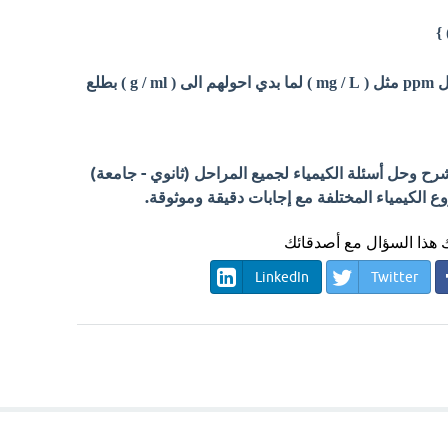
)
مع انه في القوانين التانية المختصرة لل ppm مثل ( mg / L ) لما بدي احولهم الى ( g / ml ) بطلع
 وحل أسئلة الكيمياء لجميع المراحل (ثانوي - جامعة)
الكيمياء المختلفة مع إجابات دقيقة وموثوقة.
هذا السؤال مع أصدقائك
LinkedIn
Twitter