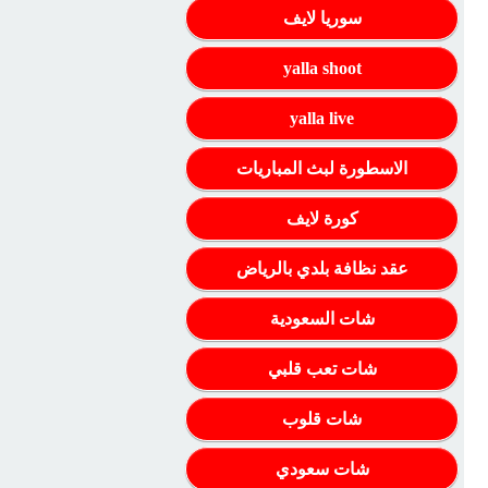
سوريا لايف
yalla shoot
yalla live
الاسطورة لبث المباريات
كورة لايف
عقد نظافة بلدي بالرياض
شات السعودية
شات تعب قلبي
شات قلوب
شات سعودي