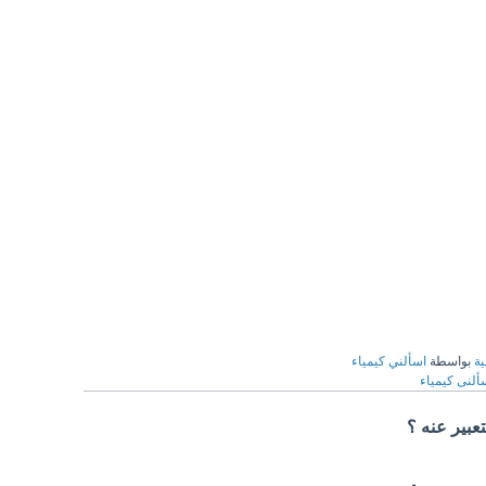
ية
بواسطة
اسألني كيمياء
ألنى كيمياء
تعبير عنه ؟