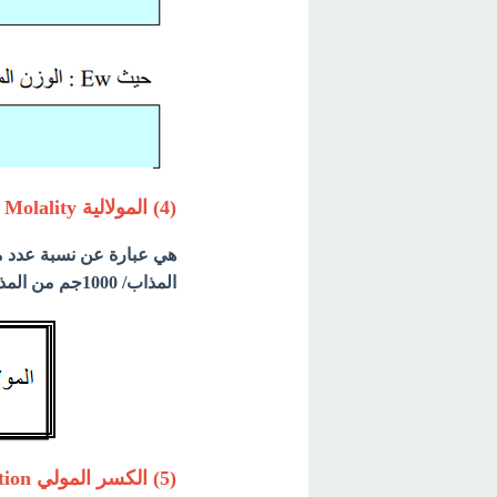
(4) المولالية Molality
المذاب/ 1000جم من المذيب، وعدد المولات تُحسب بنفس الطريقة السابقة .
(5) الكسر المولي Mole fraction