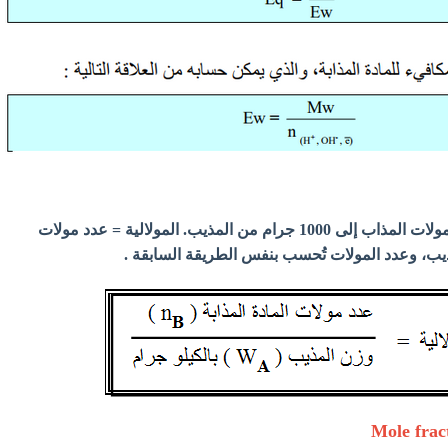
هي عبارة عن نسبة عدد مولات المذاب إلى 1000 جرام من المذيب. المولالية = عدد مولات