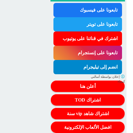
تابعونا على فيسبوك
تابعونا على تويتر
اشترك في قناتنا على يوتيوب
تابعونا على إنستجرام
انضم إلى تيليجرام
إعلان بواسطة
أسالني
كيمياء
أعلن هنا
اشتراك TOD
اشتراك شاهد vip سنة
افضل الألعاب الإلكترونية