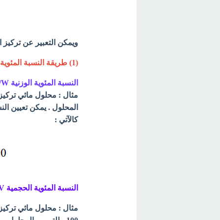
ويمكن التعبير عن تركيز ا
(1) طريقة النسبة المئوية % ( V/V -W/W - W/V )
النسبة المئوية الوزنية W/W :
كالآتي :
النسبة المئوية الحجمية V/V :