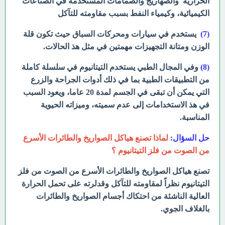
الحرارية والصهاريج والصمامات
المستخدمة في الصناعات
الكيميائية، وكيمياء النفط بسبب مقاومته للتآكل
(7)
يستخدم في سيارات ومحركات السباق حيث تكون قلة
الوزن ومتانة التجهيزات
مهمتين في مثل هذ الحالات.
(8)
وفي المجال الطبي يستخدم التيتانيوم في سلسلة كاملة
من التطبيقات الطبية بما في ذلك أدوات
الجراحة والزرع
التي يمكن أن تبقى في الجسم لمدة 20 عاما، ويعود السبب
في هذ الاستخدامات
إلى عدم سميته، وميزاته الحيوية
المناسبة.
حل السؤال:
لماذا تصنع هياكل الصواريخ والطائرات الأسرع
من الصوت من فلز التيتانيوم ؟
تصنع هياكل الصواريخ والطائرات الأسرع من الصوت من فلز
التيتانيوم نظراً لمقاومته للتآكل وقدلرته على تحمل الحرارة
العالية الناشئة من احتكاك أجسام الصواريخ والطائرات
بالغلاف الجوي.