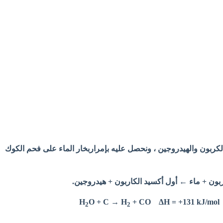
كربون والهيدروجين ، ونحصل عليه بإمراربخار الماء على فحم الكوك
بون + ماء ← أول أكسيد الكاربون + هيدروجين.
O + C → H
+ CO ΔH = +131 kJ/mol
H
2
2