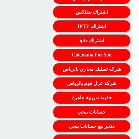
اشتراك نتفلكس
اشتراك IPTV
اشتراك iptv
Cinemana For You
شركه تسليك مجاري بالرياض
شركة عزل فوم بالرياض
حقيبة تدريبية جاهزة
حسابات ببجي
متجر بيع حسابات ببجي