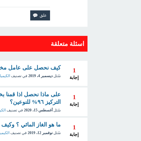
اسئلة متعلقة
كيف نحصل على عامل مختز
1
سُئل
ديسمبر 4، 2019
في تصنيف
الكيميا
إجابة
على ماذا نحصل اذا قمنا بخ
1
التركيز ٩٦% للنوعين؟
إجابة
سُئل
أغسطس 15، 2020
في تصنيف
الكي
ما هو الغاز المائي ؟ وكيف 
1
سُئل
نوفمبر 12، 2019
في تصنيف
الكيميا
إجابة