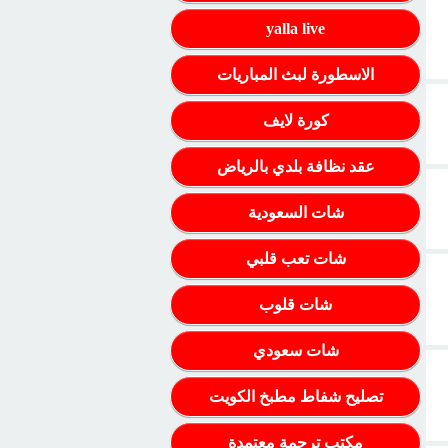
yalla live
الاسطورة لبث المباريات
كورة لايف
عقد نظافة بلدي بالرياض
شات السعودية
شات تعب قلبي
شات قلوب
شات سعودي
تصليح شفاط مطبخ الكويت
مكتب ترجمة معتمدة