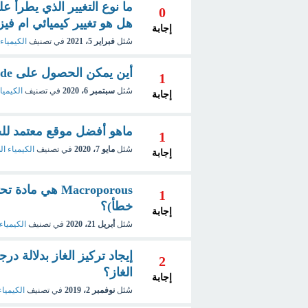
ما نوع التغيير الذي يطرأ 
0
هل هو تغيير كيميائي ام فيز
إجابة
سُئل
فبراير 5، 2021
في تصنيف
الكيمياء
أين يمكن الحصول على N-Methylformamide ؟
1
سُئل
سبتمبر 6، 2020
في تصنيف
الكيميا
إجابة
ماهو أفضل موقع معتمد للحصو
1
سُئل
مايو 7، 2020
في تصنيف
الكيمياء ال
إجابة
1
خطأ)؟
إجابة
سُئل
أبريل 21، 2020
في تصنيف
الكيمياء
إيجاد تركيز الغاز بدلالة د
2
الغاز؟
إجابة
سُئل
نوفمبر 2، 2019
في تصنيف
الكيمياء