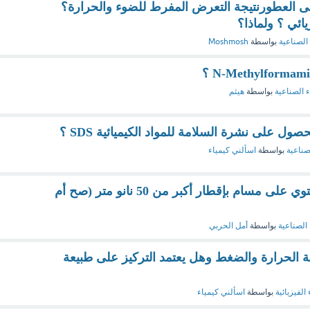
على العطورنتيجة التعرض المفرط للضوء والحرارة؟
يائي ؟ ولماذا؟
 الصناعية
بواسطة
Moshmosh
ء الصناعية
بواسطة
هيثم
ل على نشرة السلامة للمواد الكيميائية SDS ؟
صناعية
بواسطة
اسألني كيمياء
Macroporous هي مادة تحتوي على مسام بإقطار أكبر من 50 نانو متر (صح أم
 الصناعية
بواسطة
أمل الحربي
رجة الحرارة والضغط وهل يعتمد التركيز على طبيعة
 الفيزيائية
بواسطة
اسألني كيمياء