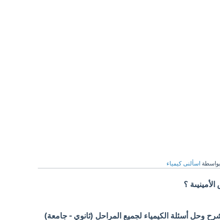
واسطة
اسألنى كيمياء
لأمينيىة ؟
 وحل أسئلة الكيمياء لجميع المراحل (ثانوي - جامعة)