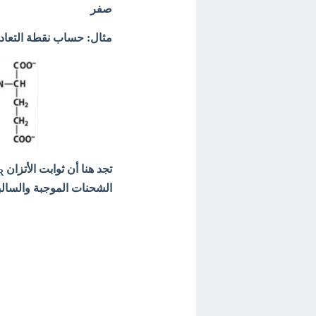
صفر
مثال: حساب نقطة التعادل لحم
تجد هنا أن ثوابت الأتزان pK
R
الشحنات الموجبة والسالبة = صفر لذلك