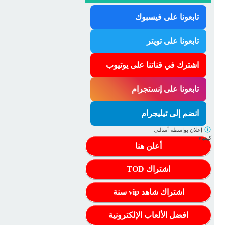
تابعونا على فيسبوك
تابعونا على تويتر
اشترك في قناتنا على يوتيوب
تابعونا على إنستجرام
انضم إلى تيليجرام
إعلان بواسطة
أسالني
كيمياء
أعلن هنا
اشتراك TOD
اشتراك شاهد vip سنة
افضل الألعاب الإلكترونية