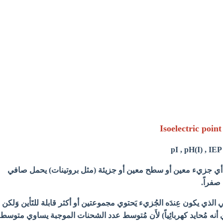
أي جزيء معين أو سطح معين أو جزيئة (مثل بروتينات) يحمل صافي
صفراً.
 الذي يكون عِندَه الجُزيء يَحتوي مجموعتين أو أكثر قابلة للتَأين وَلكن
أي أنه مُحايد كهربائِياً) لأَن مُتوسط عدد الشحنات الموجبة يساوي متوسط