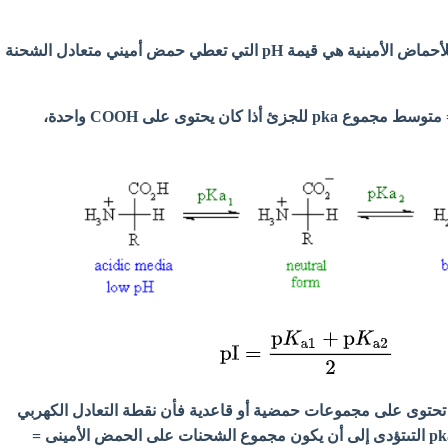
- نقطة التعادل الكهربي للأحماض الأمينية هي قيمة pH التي تعطي حمض أميني متعادل الشحنة
- نقطة التعادل الكهربي = متوسط مجموع pka للجزئ أذا كان يحتوى على COOH واحدة،
بية تحتوى على مجموعات حمضية أو قاعدية فأن نقطة التعادل الكهربي
تساوي متوسط مجموع pka التىتؤدى إلى أن يكون مجموع الشحنات على الحمض الأمينى =