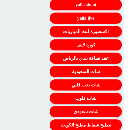
yalla shoot
yalla live
الاسطورة لبث المباريات
كورة لايف
عقد نظافة بلدي بالرياض
شات السعودية
شات تعب قلبي
شات قلوب
شات سعودي
تصليح شفاط مطبخ الكويت