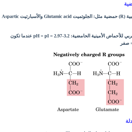
-تكون فيها السلسلة الجانبية (R) حمضية مثل: الجلوتميت Glutamic acid والأسبارتيت Aspartic
- تكون نقطة التعادل الكهربي للأحماض الأمينية الحامضية: pH = pI = 2.97-3.2 عندما تكون
 صفر