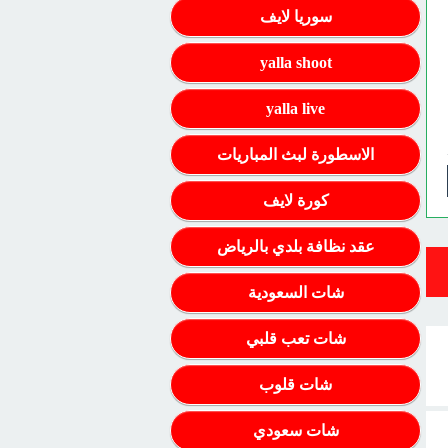
سوريا لايف
yalla shoot
yalla live
الاسطورة لبث المباريات
كورة لايف
عقد نظافة بلدي بالرياض
شات السعودية
شات تعب قلبي
شات قلوب
شات سعودي