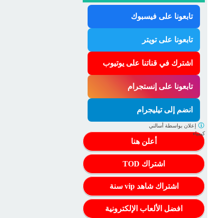
تابعونا على فيسبوك
تابعونا على تويتر
اشترك في قناتنا على يوتيوب
تابعونا على إنستجرام
انضم إلى تيليجرام
إعلان بواسطة
أسالني
كيمياء
أعلن هنا
اشتراك TOD
اشتراك شاهد vip سنة
افضل الألعاب الإلكترونية