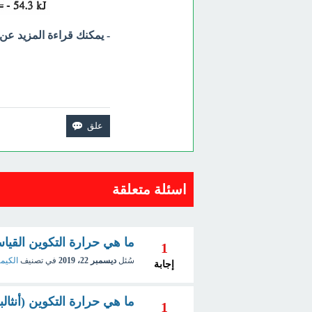
- يمكنك قراءة المزيد عن 
اسئلة متعلقة
ما هي حرارة التكوين القياسية ard Heat of Formation
1
سُئل
ديسمبر 22، 2019
في تصنيف
الكيمي
إجابة
ما هي حرارة التكوين (أنثالبي التكوين) on
1