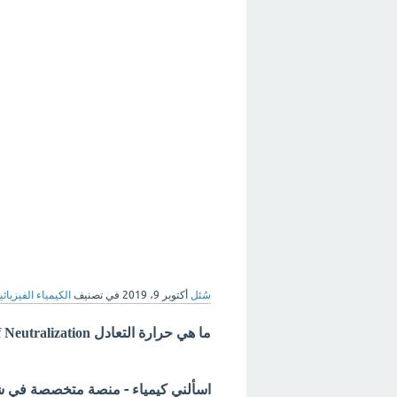
سُئل
أكتوبر 9، 2019
في تصنيف
الكيمياء الفيزيائي
ما هي حرارة التعادل Heat of Neutralization ؟
اسألني كيمياء - منصة متخصصة في شرح