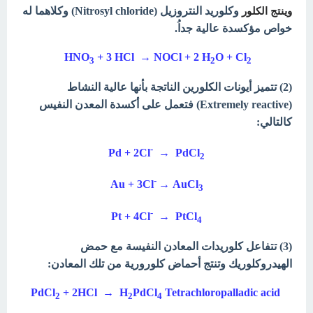
وكلوريد النتروزيل (Nitrosyl chloride) وكلاهما له
وينتج الكلور
خواص مؤكسدة عالية جداُ.
HNO
+ 3 HCl → NOCl + 2 H
O + Cl
3
2
2
(2) تتميز أيونات الكلورين الناتجة بأنها عالية النشاط
(Extremely reactive) فتعمل على أكسدة المعدن النفيس
كالتالي:
-
Pd + 2Cl
→ PdCl
2
-
Au + 3Cl
→ AuCl
3
-
Pt + 4Cl
→ PtCl
4
(3) تتفاعل كلوريدات المعادن النفيسة مع حمض
الهيدروكلوريك وتنتج أحماض كلورورية من تلك المعادن:
+ 2HCl → H
PdCl
Tetrachloropalladic acid
PdCl
2
2
4