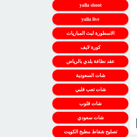
yalla shoot
yalla live
الاسطورة لبث المباريات
كورة لايف
عقد نظافة بلدي بالرياض
شات السعودية
شات تعب قلبي
شات قلوب
شات سعودي
تصليح شفاط مطبخ الكويت