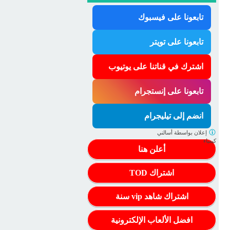
تابعونا على فيسبوك
تابعونا على تويتر
اشترك في قناتنا على يوتيوب
تابعونا على إنستجرام
انضم إلى تيليجرام
إعلان بواسطة
أسالني
كيمياء
أعلن هنا
اشتراك TOD
اشتراك شاهد vip سنة
افضل الألعاب الإلكترونية