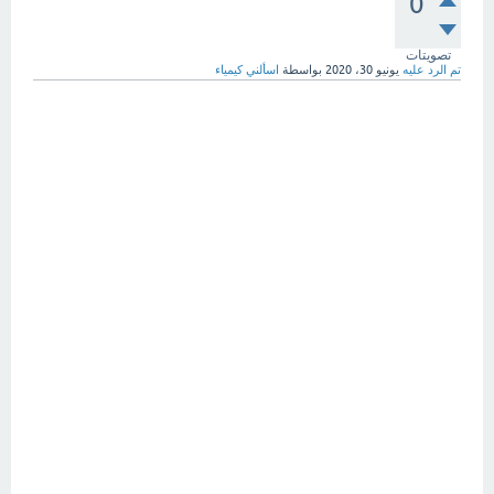
0
تصويتات
تم الرد عليه
يونيو 30، 2020
بواسطة
اسألني كيمياء