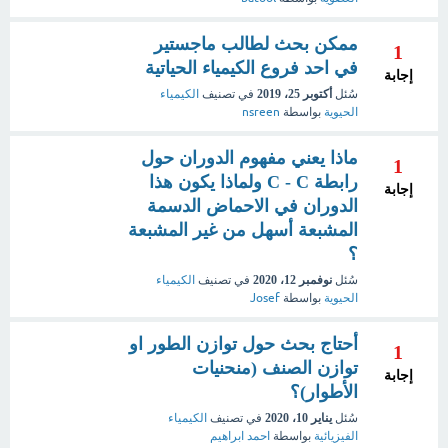
ممكن بحث لطالب ماجستير
1
في احد فروع الكيمياء الحياتية
إجابة
سُئل
أكتوبر 25، 2019
في تصنيف
الكيمياء
الحيوية
بواسطة
nsreen
ماذا يعني مفهوم الدوران حول
1
رابطة C - C ولماذا يكون هذا
إجابة
الدوران في الاحماض الدسمة
المشبعة أسهل من غير المشبعة
؟
سُئل
نوفمبر 12، 2020
في تصنيف
الكيمياء
الحيوية
بواسطة
Josef
أحتاج بحث حول توازن الطور او
1
توازن الصنف (منحنيات
إجابة
الأطوار)؟
سُئل
يناير 10، 2020
في تصنيف
الكيمياء
الفيزيائية
بواسطة
احمد ابراهيم