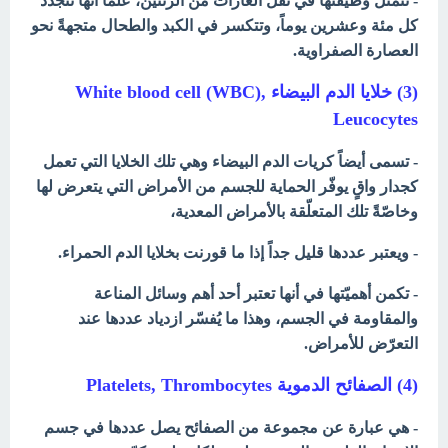
- تتمثل وظيفتها في نقل الغازات من الرئتين، علماً أنها تتجدد
كل مئة وعشرين يوماً، وتتكسر في الكبد والطحال متجهةً نحو
العصارة الصفراوية.
(3) خلايا الدم البيضاء
White blood cell (WBC),
Leucocytes
- تسمى أيضاً كريات الدم البيضاء وهي تلك الخلايا التي تعمل
كجدار واقٍ يوفّر الحماية للجسم من الأمراض التي يتعرض لها
وخاصّةً تلك المتعلّقة بالأمراض المعدية،
- ويعتبر عددها قليل جداً إذا ما قورنت بخلايا الدم الحمراء.
- تكمن أهميّتها في أنها تعتبر أحد أهم وسائل المناعة
والمقاومة في الجسم، وهذا ما يُفسّر ازدياد عددها عند
التعرّض للأمراض.
(4) الصفائح الدموية
Platelets, Thrombocytes
- هي عبارة عن مجموعة من الصفائح يصل عددها في جسم