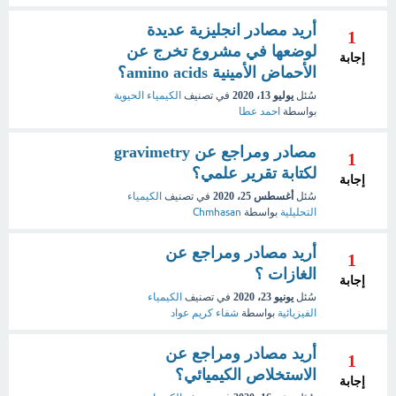
أريد مصادر انجليزية عديدة
1
لوضعها في مشروع تخرج عن
إجابة
الأحماض الأمينية amino acids؟
سُئل
يوليو 13، 2020
في تصنيف
الكيمياء الحيوية
بواسطة
احمد عطا
مصادر ومراجع عن gravimetry
1
لكتابة تقرير علمي؟
إجابة
سُئل
أغسطس 25، 2020
في تصنيف
الكيمياء
التحليلية
بواسطة
Chmhasan
أريد مصادر ومراجع عن
1
الغازات ؟
إجابة
سُئل
يونيو 23، 2020
في تصنيف
الكيمياء
الفيزيائية
بواسطة
شفاء كريم عواد
أريد مصادر ومراجع عن
1
الاستخلاص الكيميائي؟
إجابة