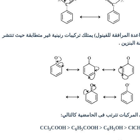
اعدة المرافقة للفينول) يمتلك تركيبات رنينية غير متطابقة حيث تنتشر
 البنزين .
 المركبات تترتب فى الحامضية كالتالي:
COOH > C
H
COOH >
C
H
OH
>
ClC
3
6
5
6
5