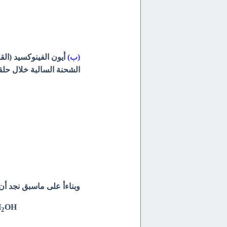
(ب)
أيون الفينوكسيد (الق
الشحنة السالبة خلال حلقة
وبناءأ على ماسبق نجد أن
H
OH
CCl
2