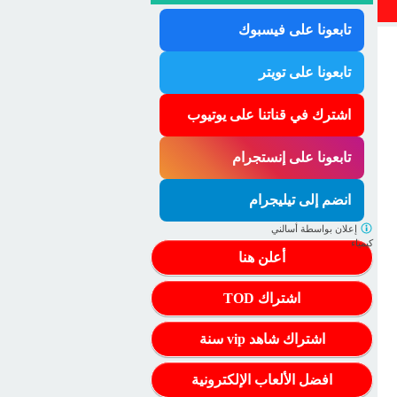
تابعونا على فيسبوك
تابعونا على تويتر
اشترك في قناتنا على يوتيوب
تابعونا على إنستجرام
انضم إلى تيليجرام
إعلان بواسطة
أسالني
كيمياء
أعلن هنا
اشتراك TOD
اشتراك شاهد vip سنة
افضل الألعاب الإلكترونية