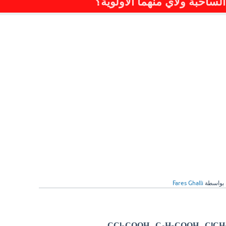
الساحبة ولأي منهما الأولوية؟
بواسطة
Fares Ghalli
COOH , C
H
COOH , ClCH