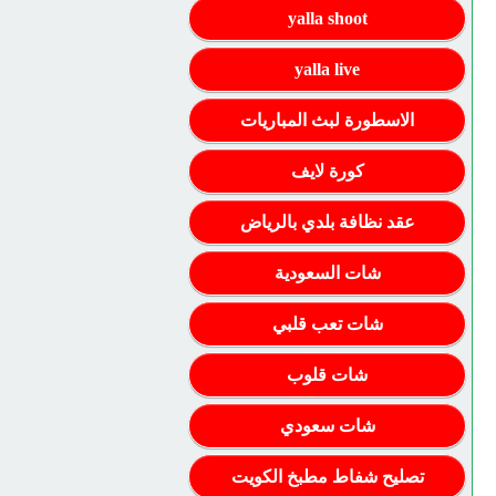
yalla shoot
yalla live
الاسطورة لبث المباريات
كورة لايف
عقد نظافة بلدي بالرياض
شات السعودية
شات تعب قلبي
شات قلوب
شات سعودي
تصليح شفاط مطبخ الكويت