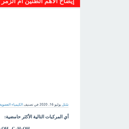
إيضاح الأهم الطنين أم الزمر 
سُئل
يوليو 16، 2020
في تصنيف
الكيمياء العضوية
أي المركبات التالية الأكثر حامضية:
OH , C
H
OH
CCl