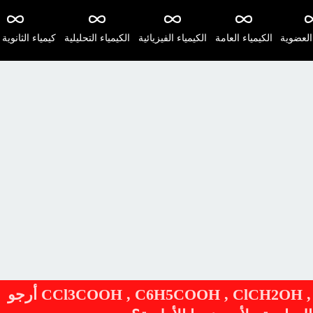
 العضوية
الكيمياء العامة
الكيمياء الفيزيائية
الكيمياء التحليلية
كيمياء الثانوية 
أيهما أكثر حامضية CCl3COOH , C6H5COOH , ClCH2OH , C6H5OH أرجو