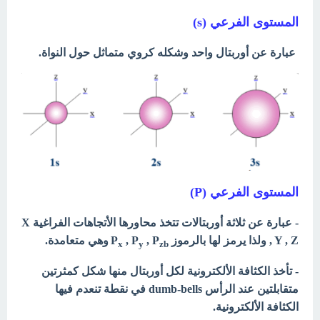
المستوى الفرعي (s)
عبارة عن أوربتال واحد وشكله كروي متماثل حول النواة.
المستوى الفرعي (P)
- عبارة عن ثلاثة أوربتالات تتخذ محاورها الأتجاهات الفراغية X
, Y , Z ولذا يرمز لها بالرموز P
, P
, P
وهي متعامدة.
x
y
zb
- تأخذ الكثافة الألكترونية لكل أوربتال منها شكل كمثرتين
متقابلتين عند الرأس dumb-bells في نقطة تنعدم فيها
الكثافة الألكترونية.