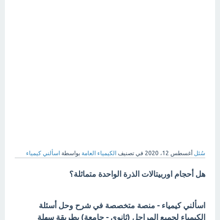
سُئل
أغسطس 12، 2020
في تصنيف
الكيمياء العامة
بواسطة
اسألني كيمياء
هل أ
حجام اوربيتالات الذرة الواحدة متماثلة؟
اسألني كيمياء - منصة متخصصة في شرح وحل أسئلة
الكيمياء لجميع المراحل (ثانوي - جامعة) بطريقة سهلة