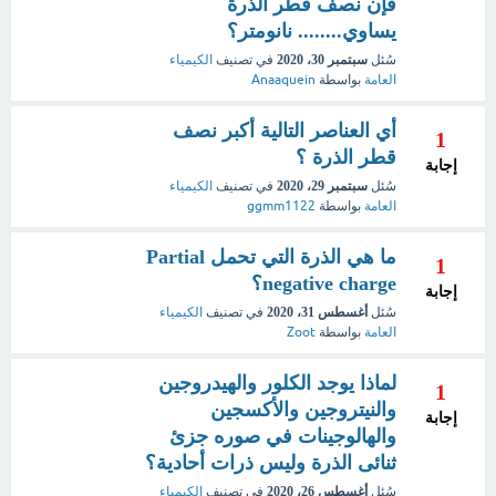
فإن نصف قطر الذرة
يساوي........ نانومتر؟
سُئل
سبتمبر 30، 2020
في تصنيف
الكيمياء
العامة
بواسطة
Anaaquein
أي العناصر التالية أكبر نصف
1
قطر الذرة ؟
إجابة
سُئل
سبتمبر 29، 2020
في تصنيف
الكيمياء
العامة
بواسطة
ggmm1122
ما هي الذرة التي تحمل Partial
1
negative charge؟
إجابة
سُئل
أغسطس 31، 2020
في تصنيف
الكيمياء
العامة
بواسطة
Zoot
لماذا يوجد الكلور والهيدروجين
1
والنيتروجين والأكسجين
إجابة
والهالوجينات في صوره جزئ
ثنائى الذرة وليس ذرات أحادية؟
سُئل
أغسطس 26، 2020
في تصنيف
الكيمياء