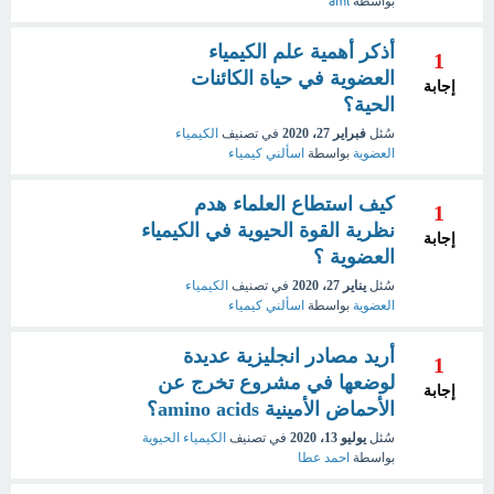
بواسطة
aml
أذكر أهمية علم الكيمياء
1
العضوية في حياة الكائنات
إجابة
الحية؟
سُئل
فبراير 27، 2020
في تصنيف
الكيمياء
العضوية
بواسطة
اسألني كيمياء
كيف استطاع العلماء هدم
1
نظرية القوة الحيوية في الكيمياء
إجابة
العضوية ؟
سُئل
يناير 27، 2020
في تصنيف
الكيمياء
العضوية
بواسطة
اسألني كيمياء
أريد مصادر انجليزية عديدة
1
لوضعها في مشروع تخرج عن
إجابة
الأحماض الأمينية amino acids؟
سُئل
يوليو 13، 2020
في تصنيف
الكيمياء الحيوية
بواسطة
احمد عطا