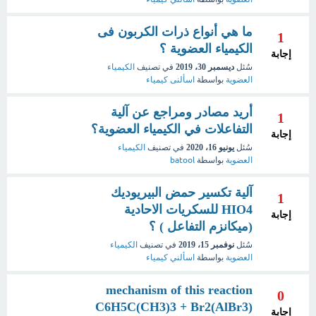
ما هي أنواع ذرات الكربون فى
1
الكيمياء العضوية ؟
إجابة
سُئل
ديسمبر 30، 2019
في تصنيف
الكيمياء
العضوية
بواسطة
اسألنى كيمياء
أريد مصادر ومراجع عن آلية
1
التفاعلات في الكيمياء العضوية؟
إجابة
سُئل
يونيو 16، 2020
في تصنيف
الكيمياء
العضوية
بواسطة
batool
آلية تكسير حمض البيريوديك
1
HIO4 للسكريات الاحادية
إجابة
(ميكانزم التفاعل ) ؟
سُئل
نوفمبر 15، 2019
في تصنيف
الكيمياء
العضوية
بواسطة
اسألني كيمياء
mechanism of this reaction
0
C6H5C(CH3)3 + Br2(AlBr3)
إجابة