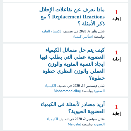
ماذا تعرف عن تفاعلات الإحلال
1
Replacement Reactions ؟ مع
إجابة
ذكر الأمثلة ؟
سُئل
يناير 6، 2020
في تصنيف
الكيمياء العامة
بواسطة
اسألني كيمياء
كيف يتم حل مسائل الكيمياء
1
العضوية عملي التي يطلب فيها
إجابة
ايجاد النسبة المئوية والوزن
العملي والوزن النظري خطوة
خطوة؟
سُئل
ديسمبر 14، 2020
في تصنيف
الكيمياء
العضوية
بواسطة
Mohammed alhaj
أريد مصادر لأسئلة في الكيمياء
1
العضوية الحيوية؟
إجابة
سُئل
سبتمبر 2، 2020
في تصنيف
الكيمياء
العضوية
بواسطة
Maigalal