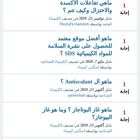
ماهي تفاعلات الاكسدة
1
والاختزال وكيف تتم ؟
إجابة
سُئل
نوفمبر 23، 2019
في تصنيف
الكيمياء
العامة
بواسطة
Mostafa mamdoh
ماهو أفضل موقع معتمد
1
للحصول على نشرة السلامة
إجابة
للمواد الكيميائية SDS ؟
سُئل
مايو 7، 2020
في تصنيف
الكيمياء الصناعية
بواسطة
اسألني كيمياء
ماهو ال Antiscalant ؟
1
سُئل
أكتوبر 23، 2019
في تصنيف
الكيمياء
إجابة
الصناعية
بواسطة
yamenbali
ماهو غاز البوتاجاز ؟ وما هو غاز
1
البيوجاز؟
إجابة
سُئل
أكتوبر 13، 2019
في تصنيف
الكيمياء
الصناعية
بواسطة
اسألنى كيمياء