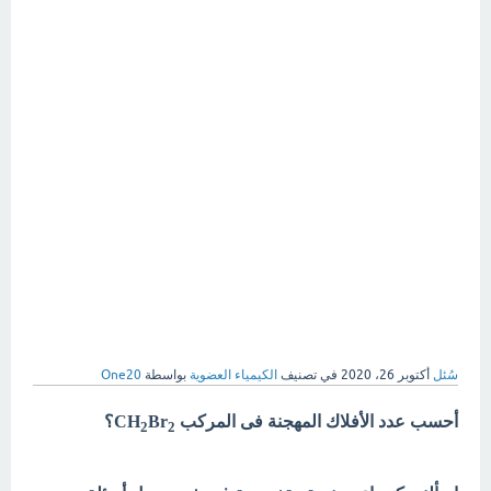
سُئل
أكتوبر 26، 2020
في تصنيف
الكيمياء العضوية
بواسطة
One20
أحسب عدد الأفلاك المهجنة فى المركب CH
Br
؟
2
2