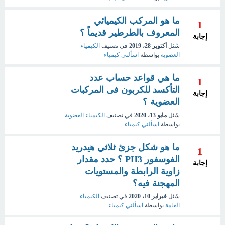
ما هو المركب الكيميائي
1
المعروف بالطرطير قديماً ؟
إجابة
سُئل
أكتوبر 28، 2019
في تصنيف
الكيمياء
العضوية
بواسطة
اسألنى كيمياء
ما هي قواعد حساب عدد
1
التأكسد للكربون فى المركبات
إجابة
العضوية ؟
سُئل
مايو 13، 2020
في تصنيف
الكيمياء العضوية
بواسطة
اسألني كيمياء
ما هو شكل جزئ ثلاثي هيدريد
1
الفوسفور PH3 ؟ حدد مقدار
إجابة
زاوية الرابطة والمستويات
المهجنة فيه؟
سُئل
فبراير 10، 2020
في تصنيف
الكيمياء
العامة
بواسطة
اسألني كيمياء