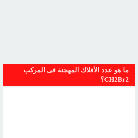
ما هو عدد الأفلاك المهجنة فى المركب
CH2Br2؟