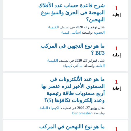
شرح قاعدة حساب عدد الأفلاك
1
المهجنة فى الجزئ والتنبؤ بنوع
إجابة
التهجين؟
سُئل
نوفمبر 3، 2020
في تصنيف
الكيمياء
العضوية
بواسطة
اسألنى كيمياء
ما هو نوع التجهين فى المركب
1
BF3 ؟
إجابة
سُئل
فبراير 27، 2020
في تصنيف
الكيمياء
العامة
بواسطة
اسألني كيمياء
ما هو عدد الألكترونات فى
1
المستوي الأخير لذره عنصر بها
إجابة
أربع مستويات طاقة رئيسية
وعدد إلكترونات تكافؤها (5)؟
سُئل
يونيو 27، 2020
في تصنيف
الكيمياء العامة
بواسطة
bishomasbah
ما هو نوع االتهجين في المركب
1