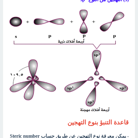
قاعدة التنبؤ بنوع التهجين
- يمكن معرفة نوع التهجين عن طريق حساب Steric number