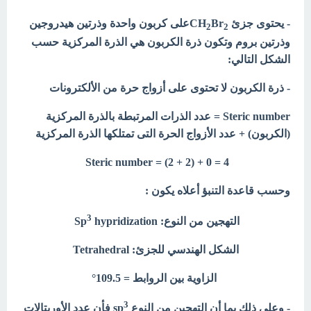
- يحتوى جزئ CH
Br
على كربون واحدة وذرتين هيدروجين
2
2
وذرتين بروم وتكون ذرة الكربون هي الذرة المركزية حسب
الشكل التالي:
- ذرة الكربون لا تحتوى على أزواج حرة من الألكترونات
Steric number = عدد الذرات المرتبطة بالذرة المركزية
(الكربون) + عدد الأزواج الحرة التى تمتلكها الذرة المركزية
Steric number = (2 + 2) + 0 = 4
وحسب قاعدة التنبؤ أعلاه يكون :
3
التهجين من النوع:
hypridization
Sp
الشكل الهندسي للجزئ:
Tetrahedral
الزاوية بين الروابط = 109.5°
3
- وعلى ذلك بما أن التهجين من النوع sp
فأن عدد الأوربتالات